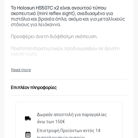
Το Holosun HS507C x2 είναι ανοιχτού τύπου
σκοπευτικό (mini reflex sight), σχεδιασμένο για
πιστόλια και βραχέα όπλα, ακόμα και για μεταλλικούς
στόχους για λειόκαννα.
Προσφέρει άνετη διόφθαλμη σκόπευση.
Ποιότητα στρατιωτικών προδιαγραφών σε άριστη
σχέση τιμής.
Μοναδικά πλεονεκτήματα στην κατηγορία του:
– Αυτονομία μπαταρίας 20.000 – 50.000 ώρες
λειτουργίας
Επιπλέον πληροφορίες
– Multi-Reticle System: Επιλογή μεταξύ 3 τύπων
στόχαστρου: (α) κύκλο (β) κουκίδα (γ) κύκλο με
κουκίδα
Δωρεάν αποστολή για παραγγελίες
– Solar Failsafe: Υποβοήθηση ηλιακής ενέργειας στη
άνω των 150€
λειτουργία
Επιστροφή Προϊόντων εντός 14
– Shake Awake: Επανέρχεται αυτόματα σε λειτουργία
ημερολογιακών ημερών