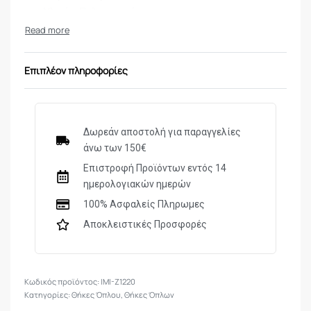
Υλικό – Πολυμερικό
Είδος Ασφάλειας – Σκανδάλης
Τρόπος Απασφάλισης – Πάτημα κουμπιού με τον
δείκτη κατά το τράβηγμα του πιστολιού
Επιπλέον πληροφορίες
Ρύθμιση Κλίσης – Περιστρεφόμενη 360 μοίρες
Ανθεκτική κατασκευή, γρήγορη και εύκολη
απασφάλιση
Δωρεάν αποστολή για παραγγελίες
Made in Israel.
άνω των 150€
Επιστροφή Προϊόντων εντός 14
ημερολογιακών ημερών
100% Ασφαλείς Πληρωμες
Αποκλειστικές Προσφορές
IMI-Z1220
Κατηγορίες:
Θήκες Όπλου
,
Θήκες Όπλων