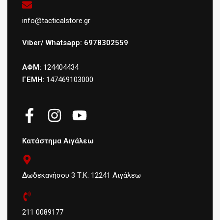
info@tacticalstore.gr
Viber/ Whatsapp: 6978302559
ΑΦΜ:
124404434
ΓΕΜΗ
: 147469103000
Κατάστημα Αιγάλεω
Δωδεκανήσου 3 Τ.Κ: 12241 Αιγάλεω
211 0089177