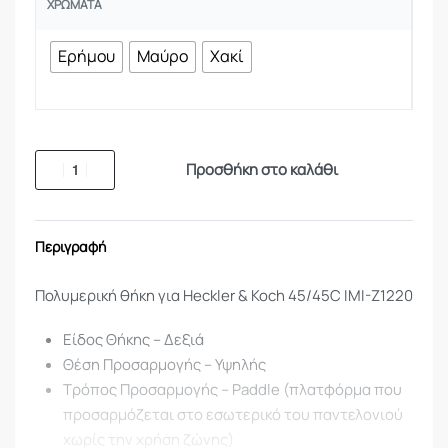
ΧΡΏΜΑΤΑ
Ερήμου
Μαύρο
Χακί
Προσθήκη στο καλάθι
Περιγραφή
Πολυμερική θήκη για Heckler & Koch 45/45C IMI-Z1220
Είδος Θήκης – Δεξιά
Θέση Προσαρμογής – Υψηλής
Τρόπος Προσαρμογής – Paddle (πλατφόρμα που
προσαρμόζεται στο εσωτερικό του παντελονιού
χωρίς την χρήση ζώνης)