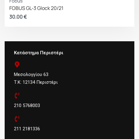
Fobus
FOBUS GL-3 Glock 20/21
30.00
€
Κατάστημα Περιστέρι
Μεσολογγίου 63
Τ.Κ: 12134 Περιστέρι
210 5768003
211 2181336