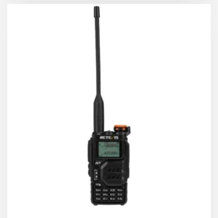
Με υψηλή ισχύ 5W και μεγάλη κεραία, μπορεί να
πραγματοποιήσει σταθερή επικοινωνία στα όρια της
απόστασης κάλυψης .
Ο πομποδέκτης μεγάλης εμβέλειας C1 καθιστά την
επικοινωνία σταθερή και ομαλή όταν βρίσκεστε σε
διαφορετικές θέσεις σε υπαίθριες δραστηριότητες ή
κατά τη διάρκεια της εργασίας, βελτιώνοντας την
επικοινωνία και την αποδοτικότητα της εργασίας.
Πομποδέκτης δύο ζωνών
Φορητός πομποδέκτης διπλής ζώνης, εκπέμπει και
λαμβάνει δύο κανάλια ταυτόχρονα, επιλέξτε την
επιθυμητή ζώνη συχνοτήτων με βάση τις
συγκεκριμένες ανάγκες
Καθιστά την επικοινωνία ευέλικτη και
αποτελεσματική, επιτρέπει να χρησιμοποιείτε
συχνότητες 2m σε περιβάλλον πόλης, συχνότητες
70cm σε εξωτερικές συνθήκες.