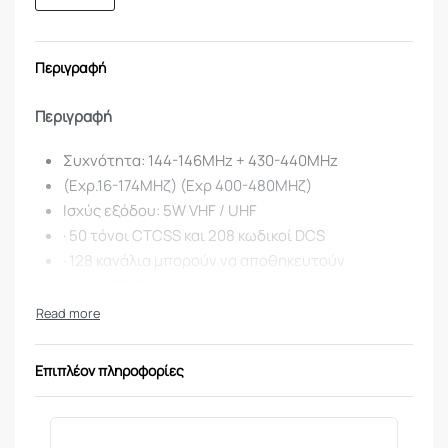
Περιγραφή
Περιγραφή
Συχνότητα: 144-146MHz + 430-440MHz
(Εχρ.16-174ΜΗζ) (Εχρ 400-480ΜΗζ)
Ισχύς εξόδου: 5W VHF / UHF
· 50 τόνοι CTCSS και 208 κωδικοί DCS
· 128 κανάλια μπορούν να αποθηκευτούν
· Ήχος 1750Hz για επαναλήπτες
· Λειτουργία SOS έκτακτης ανάγκης
Λειτουργία ΤΟΤ
Λειτουργία DTMF
Επιπλέον πληροφορίες
Εμφάνιση διπλού εύρους ζώνης VHF / UHF και
κανάλι
Λειτουργία λειτουργίας: UHF / VHF, UHF / UHF, VHF