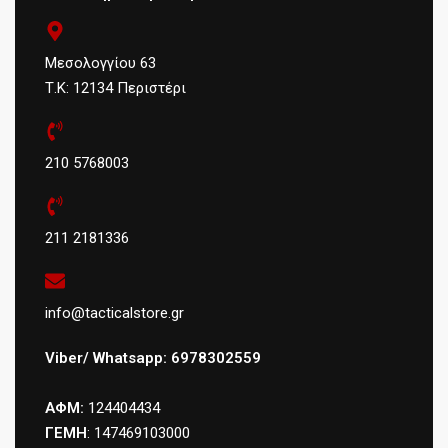
Κλείδωμα πληκτρολογίου
Εξοικονόμηση ενέργειας (εξοικονόμηση
μπαταρίας)
Μεσολογγίου 63
Μπαταρία Li-Ion 1500mAh
Τ.Κ: 12134 Περιστέρι
Υποδοχή εξαρτήματος Kenwood με 2 ακίδες
Χρώμα: Μαύρο
210 5768003
211 2181336
info@tacticalstore.gr
Viber/ Whatsapp: 6978302559
ΑΦΜ:
124404434
ΓΕΜΗ
: 147469103000