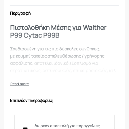
Περιγραφή
Πιστολοθήκη Μέσης για Walther
P99 Cytac P99B
Σχεδιασμένη για τις πιο δύσκολες συνθήκες,
με
κουμπί ταχείας απελευθέρωσης / γρήγορης
ασφάλισης
, αποτελεί ιδανικό εξοπλισμό για
στρατιωτικούς, αστυνομικούς, επιχειρησιακούς, κτλ
σκοπούς.
Για Walther P99
Μαύρο χρώμα
Επιπλέον πληροφορίες
Υλικό: Πολυμερές
Περιστροφή 360 μοίρες
Επίπεδο ΙΙ
Φτιαγμένη να αντέχει τις πιο δύσκολες συνθήκες
Δωρεάν αποστολή για παραγγελίες