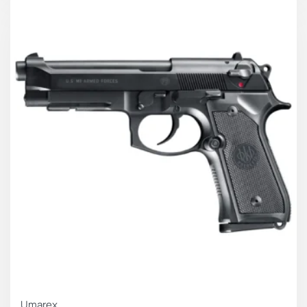
Χαρακτηριστικά:
– Ασφάλεια κάτω από το πλαίσιο και ασφάλεια
σκανδάλης.
– Εναλλάξιμοι οπίσθιοι αποστάτες λαβής.
– Επαναόπλιση κλείστρου.
– Τροφοδοσία με αμπούλα CO2.
– Ράγα για αξεσουάρ μονής σχισμής.
– Μικρό μέγεθος.
– Γεμιστήρας CO2 (19983).
– Μεταλλικό κλείστρο.
– Αμφιδέξια ασφάλεια κλείστρου ως στάνταρ.
– Αμφιδέξια απελευθέρωση γεμιστήρα πωλείται
ξεχωριστά.
– Αυθεντικά σήματα CZ.
Umarex