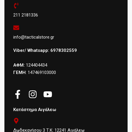
211 2181336
info@tacticalstore.gr
Viber/ Whatsapp: 6978302559
ΑΦΜ:
124404434
ΓΕΜΗ
: 147469103000
Κατάστημα Αιγάλεω
Δωδεκανήσου 3 Τ.Κ: 12241 Αιγάλεω