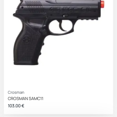
αποσυναρμολόγηση, σε αντίθεση με τα περισσότερα
συμβατικά πιστόλια airsoft με εσωτερική σφύρα.
Μέσα στο κουτί, εκτός από ένα καταπληκτικό πιστόλι,
περιλαμβάνουμε επίσης εναλλάξιμους οπίσθιους
αποστάτες λαβής, ώστε ο χρήστης να μπορεί να
προσαρμόσει τη λαβή ώστε να ταιριάζει με τις δικές
του ατομικές προτιμήσεις. Αυτοί οι εναλλάξιμοι
οπίσθιοι αποστάτες λαβής διατίθενται σε μικρό,
μεσαίο και μεγάλο μέγεθος.
Το CZ P-10 C airsoft είναι κάτι πολύ περισσότερο από
ένα συνηθισμένο πιστόλι airsoft. Είναι το
αποκορύφωμα της πολυετούς εμπειρίας στην
κατασκευή πιστολιών και του βαθιά ριζωμένου
Crosman
πάθους για το airsoft, το οποίο οδηγεί σε ένα
CROSMAN SAMC11
πραγματικά εξαιρετικό πιστόλι που είναι έτοιμο να το
103.00
€
αφήσει να ξεσπάσει σε όλους τους τύπους παιχνιδιού
airsoft.