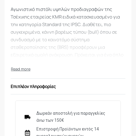
Αγωνιστικό πιστόλι υψηλών προδιαγραφών της
Τσέχικης εταιρείας KMR ειδικά κατασκευασμένο για
την κατηγορία Standard της IPSC. Διαθέτει, πιο
συγκεκριμένα, κάννη βαρέως τύπου (bull) όπου σε
συνδυασμό με το καινοτόμο σύστημα
σταθεροποίησης της (BRS) προσφέρουν μια
εξαιρετικά ομαλή ανάκρουση. Πρόκειται για ένα όπλο
αποκλειστικά μονής ενέργειας (SAO) με βελτιωμένη
εργονομία που εξασφαλίζει ένα σταθερό κράτημα,
χάρη στο βαθύτερο beavertail, το thumb rest και τη
φαρδύτερη ασφάλεια στην αριστερή πλευρά του.
Επιπλέον πληροφορίες
Παρέχει πλήρως ρυθμιζόμενο πίσω σκοπευτικό,
ρυθμιζόμενο αναστολέα γεμιστήρας και magwell για
ακόμη ταχύτερες επαναγεμίσεις.
Δωρεάν αποστολή για παραγγελίες
άνω των 150€
Τεχνικά Χαρακτηριστικά:
-Διαμέτρημα: 40 S&W
Επιστροφή Προϊόντων εντός 14