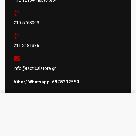
210 5768003
211 2181336
info@tacticalstore.gr
Viber/ Whatsapp: 6978302559
ΑΦΜ:
124404434
Προσθήκη στο καλάθι
ΓΕΜΗ
: 147469103000