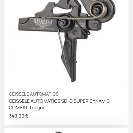
αρχή
ΧΑΡΑΚΤΗΡΙΣΤΙΚΑ ΟΠΛΩΝ
Διαμέτρημα
.40
Τύπος αδείας
Σκοπευτική
Μήκος κάννης
127mm
Λοιπά χαρακτηριστικά
Bull barrel
GEISSELE AUTOMATICS
GEISSELE AUTOMATICS SD-C SUPER DYNAMIC
COMBAT Trigger
349.00
€