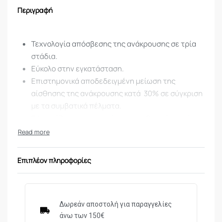
Περιγραφή
Τεχνολογία απόσβεσης της ανάκρουσης σε τρία
στάδια.
Εύκολο στην εγκατάσταση.
Επιστημονικά αποδεδειγμένη μείωση της
αίσθησης της ανάκρουσης κατά 30% σε σύγκριση
με τα συμβατικά πέλματα.
Εφαρμόζει στα περισσότερα συνθετικά κοντάκια
ραβδωτών όπλων τηςRemington μοντέλο
700™, 7600™ & 710™, και στα συνθετικά κοντάκια
ή ξύλινα των λειόκαννων όπλων διαμετρήματος
Επιπλέον πληροφορίες
12 Ga μοντέλο 870™,1100™, 11-87™, & 11-87 Super
Magnum, καθώς και στα διαμετρήματος 16 Ga
Για ξύλινα και συνθετικά κοντάκια.
Δωρεάν αποστολή για παραγγελίες
άνω των 150€