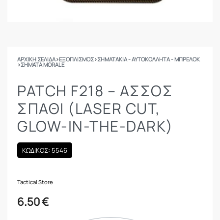
ΑΡΧΙΚΉ ΣΕΛΊΔΑ
›
ΕΞΟΠΛΙΣΜΟΣ
›
ΣΗΜΑΤΆΚΙΑ - ΑΥΤΟΚΌΛΛΗΤΑ - ΜΠΡΕΛΌΚ
›
ΣΉΜΑΤΑ MORALE
PATCH F218 – ΆΣΣΟΣ
ΣΠΑΘΊ (LASER CUT,
GLOW-IN-THE-DARK)
ΚΩΔΙΚΟΣ: 5546
Tactical Store
6.50
€