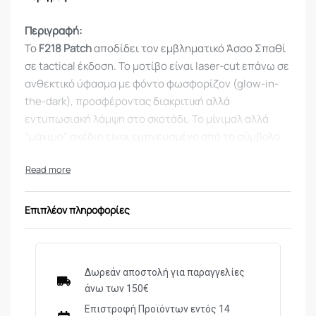
Περιγραφή:
Το
F218 Patch
αποδίδει τον εμβληματικό Άσσο Σπαθί
σε tactical έκδοση. Το μοτίβο είναι laser-cut επάνω σε
ανθεκτικό ύφασμα με φόντο φωσφορίζον (glow-in-
the-dark), προσφέροντας διακριτική αλλά
εντυπωσιακή λάμψη στο σκοτάδι. Το μίνιμαλ αλλά
“μάχιμο” σχέδιο είναι εμπνευσμένο από το σύμβολο
της νίκης και της ισχύος στο πεδίο.
Χαρακτηριστικά:
Επιπλέον πληροφορίες
Υλικό: Υψηλής αντοχής ύφασμα σε tan/coyote
απόχρωση
Laser-cut σχέδιο Άσσου Σπαθί
Δωρεάν αποστολή για παραγγελίες
άνω των 150€
Glow-in-the-dark υπόστρωμα
Επιστροφή Προϊόντων εντός 14