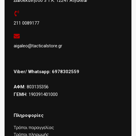
Δωδεκανήσου 3 Τ.Κ: 12241 Αιγάλεω
211 0089177
aigaleo@tacticalstore.gr
Viber/ Whatsapp: 6978302559
ΑΦΜ:
803135356
ΓΕΜΗ
: 190391401000
Πληροφορίες
Τρόποι παραγγελίας
Τρόποι πληρωμής