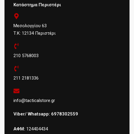
Ενεργοποίησης
Κατάστημα Περιστέρι
82db
Καταστολής
θορύβου
Χαρακτηριστικά
Μεσολογγίου 63
Λήψης
Τιμή Μείωσης
Τ.Κ: 12134 Περιστέρι
22db
Θορύβου
Ευαισθησία
-42dB±2dB
210 5768003
Μικροφώνου
Δυναμικό
Ηχείο
πηνίο
211 2181336
Αντίσταση
32 OHM
ηχείου
info@tacticalstore.gr
Μέγεθος
30mm
Viber/ Whatsapp: 6978302559
Ηχείου
Εξαρτήματα
Ονομαστική
ΑΦΜ:
124404434
Ηχείων και
≈30mW