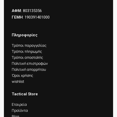
θερμοκρασία
λειτουργίας)
ΑΦΜ:
803135356
ΓΕΜΗ
: 190391401000
Μπαταρίες 2 x
Τροφοδοσία
AAA
Πληροφορίες
ABS + POM +
Υλικά
Μέταλλο
Τρόποι παραγγελίας
Τρόποι πληρωμής
Καθαρό βάρος
295g±10g
Τρόποι αποστολής
Πολιτική επιστροφών
Πολιτική απορρήτου
Όροι χρήσης
ΠΡΟΕΙΔΟΠΟΙΗΣΗ!
wishlist
Ηλεκτρονικές Ωτοασπίδες – Προστασία Ακοής
Tactical Store
Οι Ηλεκτρονικές Ωτοασπίδες έχει σχεδιαστεί για να
μειώνουν τη βλάβη που προκαλείται από επιβλαβείς
Εταιρεία
Προϊόντα
θορύβους ή άλλους τριγμούς.
Blog