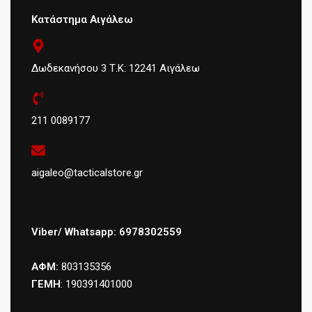
Κατάστημα Αιγάλεω
Δωδεκανήσου 3 Τ.Κ: 12241 Αιγάλεω
211 0089177
aigaleo@tacticalstore.gr
Viber/ Whatsapp: 6978302559
ΑΦΜ:
803135356
ΓΕΜΗ
: 190391401000