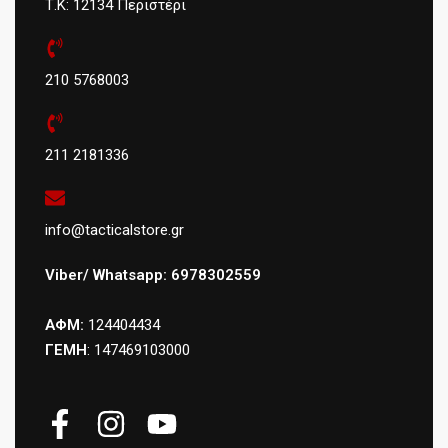
Τ.Κ: 12134 Περιστέρι
210 5768003
211 2181336
info@tacticalstore.gr
Viber/ Whatsapp: 6978302559
ΑΦΜ:
124404434
ΓΕΜΗ
: 147469103000