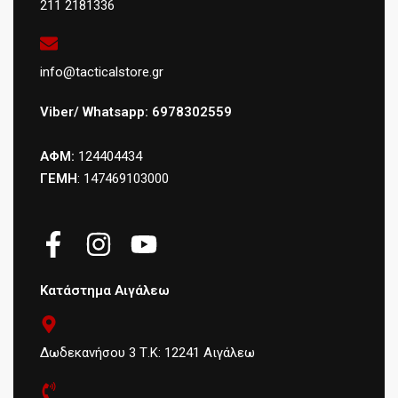
211 2181336
info@tacticalstore.gr
Viber/ Whatsapp: 6978302559
ΑΦΜ:
124404434
ΓΕΜΗ
: 147469103000
Κατάστημα Αιγάλεω
Δωδεκανήσου 3 Τ.Κ: 12241 Αιγάλεω