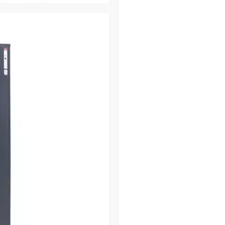
1512χιλ/700χιλ./3
Εσωτερικές διαστ
1497χιλ/694χιλ./2
Βάρος: 74 κιλά
Εσωτερική Χωρητ
Πάχος μεταλλικής
Πάχος ολικής προ
Ποσότητα Αποθήκ
Πιστοποιητικό αν
1
Σύστημα ασφάλισ
πείροι
Τύπος κλειδαριάς
Τύπος επίστρωση
Χρώμα: Ανθρακούχ
Εγγύηση κατασκευ
Εγγύηση κλειδαρι