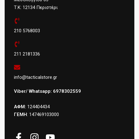
Τ.Κ: 12134 Περιστέρι
210 5768003
211 2181336
info@tacticalstore.gr
Viber/ Whatsapp: 6978302559
ΑΦΜ:
124404434
ΓΕΜΗ
: 147469103000