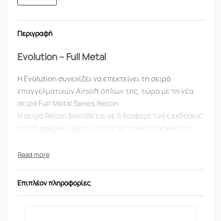
Περιγραφή
Evolution – Full Metal
Η Evolution συνεχίζει να επεκτείνει τη σειρά
επαγγελματικών Airsoft όπλων της, τώρα με τη νέα
σειρά Full Metal Series Recon.
Η σειρά Recon διατίθεται σε 5 διαφορετικές εκδόσεις
που διαφέρουν μεταξύ τους ως προς το μήκος της
κάννης, το σύστημα ράγας, το εξάρτημα της κάννης
και το χρώμα.
Τα Airsoft όπλα Recon διατίθενται με σώμα εξ
ολοκλήρου από μέταλλο ή με σώμα Carbontech, ένα
Επιπλέον πληροφορίες
τεχνικό πολυμερές βαρέως τύπου που προσφέρει
ανώτερη απόδοση σε συνθήκες πίεσης.