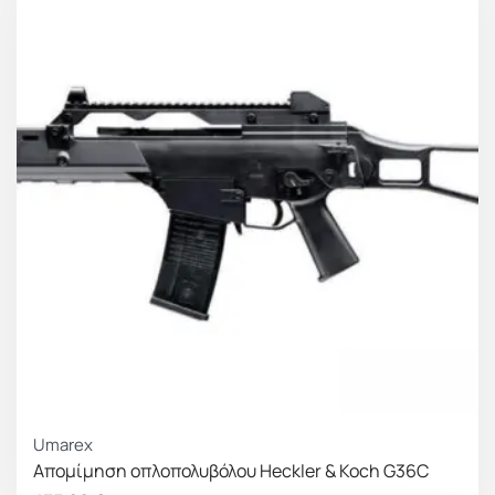
Κοντάκι PDW με βύσμα T-Plug
Θάλαμος Hop-Up με περιστροφικό ρυθμιστή
Γεμιστήρα μεσαίας χωρητικότητας 140 BB’s
Umarex
Απομίμηση οπλοπολυβόλου Heckler & Koch G36C