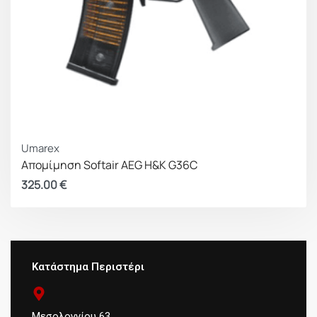
Umarex
Απομίμηση Softair AEG Η&Κ G36C
325.00
€
Κατάστημα Περιστέρι
Μεσολογγίου 63