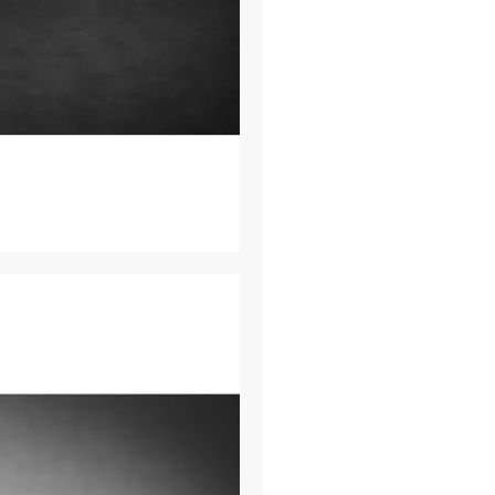
Πιστόνι με ατσάλ
Γρήγορα αφαιρού
Ακτινικά ρουλεμ
Πρόσβαση στο μο
Θάλαμος Hop-Up 
Γεμιστήρας μεγά
Το
Superlite Recon C
αναζητούν
αξιοπιστί
ανθεκτικό όπλο Airsof