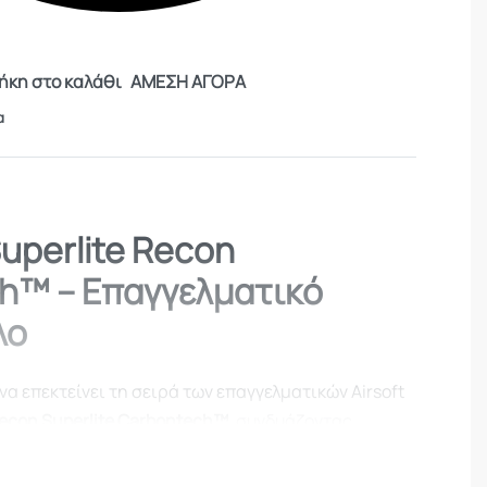
κη στο καλάθι
ΑΜΕΣΗ ΑΓΟΡΑ
α
Superlite Recon
h™ – Επαγγελματικό
λο
να επεκτείνει τη σειρά των επαγγελματικών Airsoft
Recon Superlite Carbontech™
, συνδυάζοντας
 κατασκευή και υψηλή απόδοση
. Το Recon
ιαφορετικές εκδόσεις
, διαφέροντας στο μήκος της