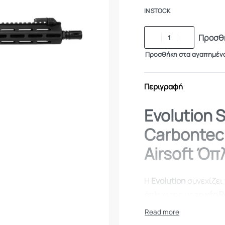
IN STOCK
Προσθή
Προσθήκη στα αγαπημέν
Περιγραφή
Evolution 
Carbontec
Airsoft Όπ
Η
Evolution
συνεχίζει 
όπλων της με το
νέο 
καινοτομία, ελαφριά
προσφέρεται σε
13 δ