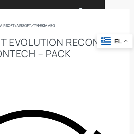
0
 AIRSOFT
›
AIRSOFT
›
ΤΥΦΈΚΙΑ AEG
Ι ΕΙΜΑΣΤΕ
ΕΠΙΚΟΙΝΩΝΙΑ
T EVOLUTION RECON
EL
ONTECH – PACK
ΣΩΜΑΤΑ ΑΣΦΑΛΕΙΑΣ
OUTDOOR