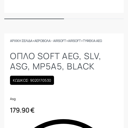
ΑΡΧΙΚΉ ΣΕΛΊΔΑ
›
ΑΕΡΟΒΟΛΑ - AIRSOFT
›
AIRSOFT
›
ΤΥΦΈΚΙΑ AEG
ΟΠΛΟ SOFT AEG, SLV,
ASG, MP5A5, BLACK
ΚΩΔΙΚΟΣ: 9020170530
Asg
179.90
€