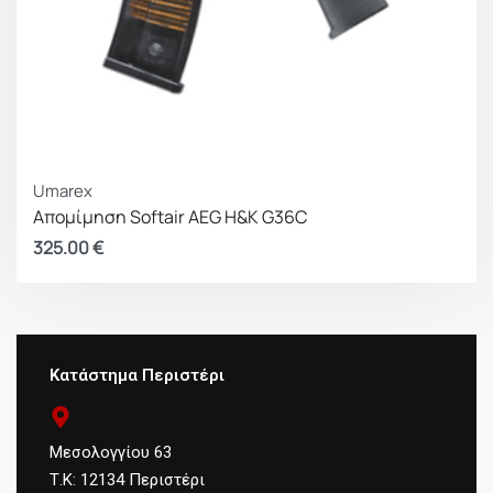
Umarex
Απομίμηση Softair AEG Η&Κ G36C
325.00
€
Κατάστημα Περιστέρι
Μεσολογγίου 63
Τ.Κ: 12134 Περιστέρι