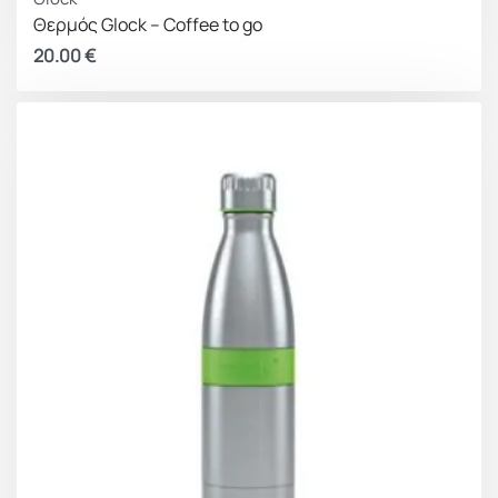
καπάκι αποτρέπει διαρροές και διαρροές
Θερμός Glock – Coffee to go
Κλίμακα σε χιλιοστόλιτρα και ουγγιές για ακριβή
20.00
€
παρακολούθηση της πρόσληψης ενυδάτωσης
Είσοδος πλάτους 53 mm για άνετο γέμισμα