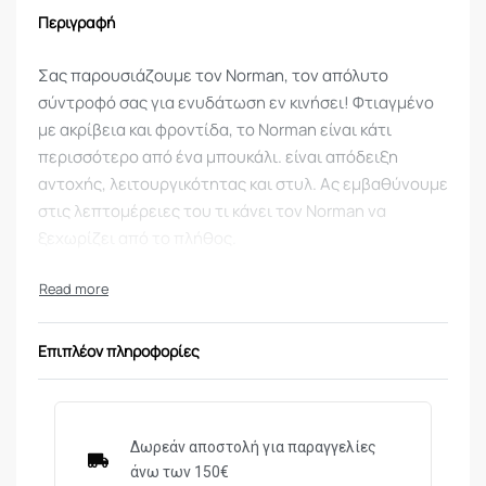
Περιγραφή
Σας παρουσιάζουμε τον Norman, τον απόλυτο
σύντροφό σας για ενυδάτωση εν κινήσει! Φτιαγμένο
με ακρίβεια και φροντίδα, το Norman είναι κάτι
περισσότερο από ένα μπουκάλι. είναι απόδειξη
αντοχής, λειτουργικότητας και στυλ. Ας εμβαθύνουμε
στις λεπτομέρειες του τι κάνει τον Norman να
ξεχωρίζει από το πλήθος.
Το Norman είναι σχολαστικά κατασκευασμένο από
Tritan™ χωρίς BPA, διασφαλίζοντας ότι το νερό σας
παραμένει καθαρό και αμόλυντο, απαλλαγμένο από
Επιπλέον πληροφορίες
επιβλαβείς χημικές ουσίες. Το Tritan™ φημίζεται για
την ανθεκτικότητά του και το Norman δεν αποτελεί
εξαίρεση. Είτε αντέχετε την καταιγιστική ζέστη του
καλοκαιριού είτε την ψύχρα του χειμώνα, το Norman
Δωρεάν αποστολή για παραγγελίες
άνω των 150€
στέκεται δυνατά, αντέχοντας θερμοκρασίες που