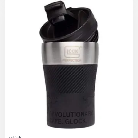
Και ας μην ξεχνάμε την ευκολία – το Norman διαθέτει
μια γενναιόδωρη είσοδο πλάτους 53 mm, κάνοντας τα
ανταλλακτικά παιχνιδάκια. Δεν χρειάζεται πλέον να
παλεύετε να ρίξετε νερό σε στενά ανοίγματα. Η
ευρεία είσοδος Normans εξασφαλίζει
ΧΑΡΑΚΤΗΡΙΣΤΙΚΑ
Κατασκευασμένο από Tritan™ χωρίς BPA για
καθαρή, αμόλυντη ενυδάτωση
Υλικό υψηλής αντοχής αντέχει σε θερμοκρασίες
από -10°C έως 90°C
Το πλατύ στόμιο εμποδίζει το υγρό να παγώσει
εύκολα και επιτρέπει την εύκολη πρόσβαση σε
νερό από οποιαδήποτε πηγή
Ιδανικό για να φτιάχνετε τα γεύματα
ανακατεύοντας τα υλικά
Το ενσωματωμένο σφράγισμα τοποθετημένο στο
Glock