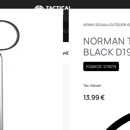
ΑΡΧΙΚΉ ΣΕΛΊΔΑ
›
OUTDOOR
›
ΠΡΟΣΦΟΡΕΣ
ΔΩΡΟΚΑΡΤΕΣ
BRANDS
ΠΟΙΟ
NORMAN T
BLACK D1
IRSOFT
ΕΝΔΥΣΗ – ΥΠΟΔΗΣΗ
ΕΞΟΠΛΙΣΜΟΣ
ΚΩΔΙΚΟΣ: D19019
Tac-Maven
13.99
€