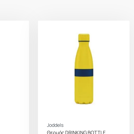
α ενσωματωμένη τσιμούχα τοποθετημένη στο
αποχαιρετήσετε ενοχλητικές διαρροές και
man πεταχτεί στην τσάντα του γυμναστηρίου σας
ο σακίδιό σας για μια ορεινή διαδρομή, να είστε
χοντά σας θα παραμείνουν στεγνά και παρθένα.
ρχουν κι άλλα! Το Norman είναι εξοπλισμένο με
τρα και ουγγιές, που σας επιτρέπει να
στόχους ενυδάτωσης με ακρίβεια. Είτε
πρόσληψη νερού κατά τη διάρκεια μιας
φαλίζετε ότι είστε επαρκώς ενυδατωμένοι σε μια
Norman έχει όλα όσα χρειάζεστε για να παραμείνετε
χνιδιού ενυδάτωσης.
ην ευκολία – το Norman διαθέτει μια γενναιόδωρη
, κάνοντας τα ανταλλακτικά παιχνιδάκια. Δεν
Joddels
παλεύετε να ρίξετε νερό σε στενά ανοίγματα. Η
Θερμός DRINKING BOTTLE