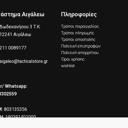
τάστημα Αιγάλεω
Πληροφορίες
Τρόποι παραγγελίας
Δωδεκανήσου 3 Τ.Κ:
Τρόποι πληρωμής
12241 Αιγάλεω
Τρόποι αποστολής
Πολιτική επιστροφών
211 0089177
Πολιτική απορρήτου
Όροι χρήσης
aigaleo@tacticalstore.gr
wishlist
r/ Whatsapp:
8302559
:
803135356
Η
: 190391401000