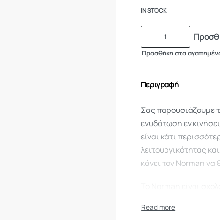
IN STOCK
Προσθή
Προσθήκη στα αγαπημέν
Περιγραφή
Σας παρουσιάζουμε τ
ενυδάτωση εν κινήσει
είναι κάτι περισσότε
λειτουργικότητας και
κάνει τον Norman να 
Το Norman είναι σχο
διασφαλίζοντας ότι τ
απαλλαγμένο από επιβ