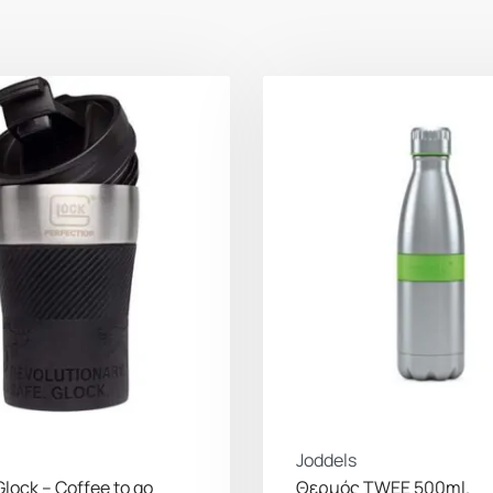
πρακτικότητα. Με μι
καπάκι, μπορείτε να 
διαρροές. Είτε ο Nor
είτε είναι δεμένος στ
σίγουροι ότι τα υπάρ
Αλλά περιμένετε, υπά
ζυγαριά σε χιλιοστόλι
παρακολουθείτε τους 
παρακολουθείτε την 
προπόνησης είτε διασ
μεγάλη πεζοπορία, ο 
στην κορυφή του παι
Και ας μην ξεχνάμε τ
είσοδο πλάτους 53 mm
Joddels
χρειάζεται πλέον να 
lock – Coffee to go
Θερμός TWEE 500ml.