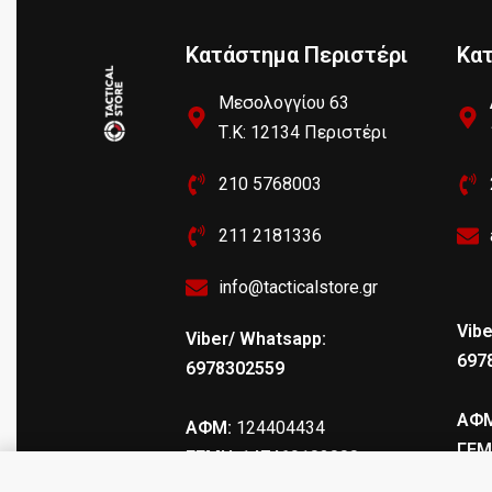
Κατάστημα Περιστέρι
Κα
Μεσολογγίου 63
Τ.Κ: 12134 Περιστέρι
210 5768003
211 2181336
info@tacticalstore.gr
Vibe
Viber/ Whatsapp:
697
6978302559
ΑΦΜ
ΑΦΜ:
124404434
ΓΕΜ
ΓΕΜΗ
: 147469103000