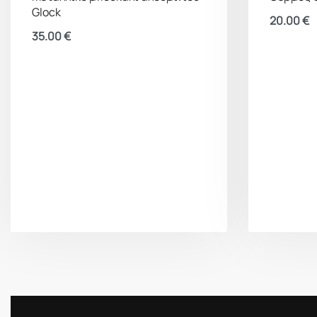
Glock
20.00
€
35.00
€