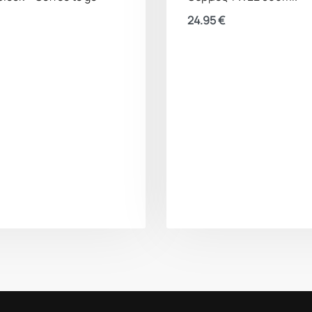
ευρεία είσοδος Norm
24.95
€
ΧΑΡΑΚΤΗΡΙΣΤΙΚΑ
Κατασκευασμένο 
ενυδάτωση
Υλικό υψηλής αντ
Το πλατύ στόμιο 
την εύκολη πρόσ
Ιδανικό για να φ
Το ενσωματωμένο
διαρροές και δι
Κλίμακα σε χιλιο
της πρόσληψης 
Είσοδος πλάτους 