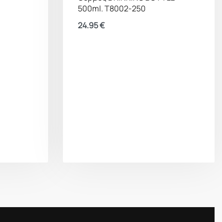
ans εξασφαλίζει
500ml. T8002-250
24.95
€
από Tritan™ χωρίς BPA για καθαρή, αμόλυντη
οχής αντέχει σε θερμοκρασίες από -10°C έως 90°C
εμποδίζει το υγρό να παγώσει εύκολα και επιτρέπει
βαση σε νερό από οποιαδήποτε πηγή
τιάχνετε τα γεύματα ανακατεύοντας τα υλικά
 σφράγισμα τοποθετημένο στο καπάκι αποτρέπει
αρροές
στόλιτρα και ουγγιές για ακριβή παρακολούθηση
ενυδάτωσης
53 mm για άνετο γέμισμα