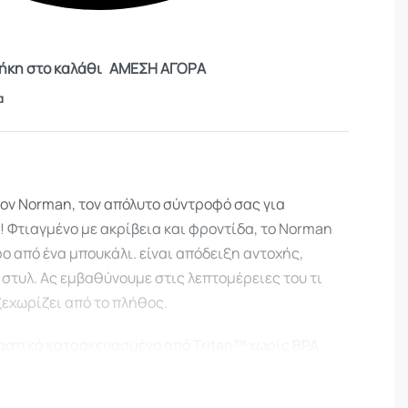
κη στο καλάθι
ΑΜΕΣΗ ΑΓΟΡΑ
α
ον Norman, τον απόλυτο σύντροφό σας για
! Φτιαγμένο με ακρίβεια και φροντίδα, το Norman
ρο από ένα μπουκάλι. είναι απόδειξη αντοχής,
 στυλ. Ας εμβαθύνουμε στις λεπτομέρειες του τι
ξεχωρίζει από το πλήθος.
λαστικά κατασκευασμένο από Tritan™ χωρίς BPA,
ο νερό σας παραμένει καθαρό και αμόλυντο,
λαβείς χημικές ουσίες. Το Tritan™ φημίζεται για