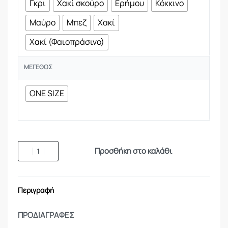
Γκρι
Χακί σκούρο
Ερήμου
Κόκκινο
Μαύρο
Μπεζ
Χακί
Χακί (Φαιοπράσινο)
ΜΈΓΕΘΟΣ
ONE SIZE
Προσθήκη στο καλάθι
Περιγραφή
ΠΡΟΔΙΑΓΡΑΦΕΣ