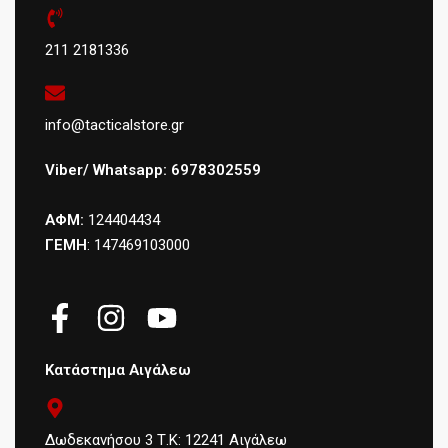
211 2181336
info@tacticalstore.gr
Viber/ Whatsapp: 6978302559
ΑΦΜ:
124404434
ΓΕΜΗ
: 147469103000
Κατάστημα Αιγάλεω
Δωδεκανήσου 3 Τ.Κ: 12241 Αιγάλεω