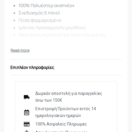
100% Πολυέστερ αναπνέον
Σχεδιασμός 6 πάνελ
Γείσο φορμαρισμένο
Ιμάντας προσαρμογής μεγέθους
Πατς στην μπροστινή και πίσω πλευρά του
καπέλου για διακριτικά
Ένα μέγεθος
Επιπλέον πληροφορίες
Δωρεάν αποστολή για παραγγελίες
άνω των 150€
Επιστροφή Προϊόντων εντός 14
ημερολογιακών ημερών
100% Ασφαλείς Πληρωμες