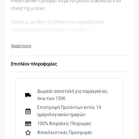
Plate carrier ή μπορεί να μετατραπεί εύκολα σε ένα
chest rig γιλέκο.
Έρχεται με όλες τις θήκες που χρειάζονται
προσαρμοσμένες έτοιμο για χρήση !
6x open mag bungee pouches
1x dump pouch
1x radio pouch
Επιπλέον πληροφορίες
1x double pistol mag pouch
1x accessory pouch
1x admin pouch with name plate and pistol mag
pouch
Δωρεάν αποστολή για παραγγελίες
1x hidden pocket along the width, of the chest
άνω των 150€
upper part
Επιστροφή Προϊόντων εντός 14
ημερολογιακών ημερών
100% Ασφαλείς Πληρωμες
Οι 6 σειρές Molle μπροστά και οι 8 σειρές πίσω δίνουν
Αποκλειστικές Προσφορές