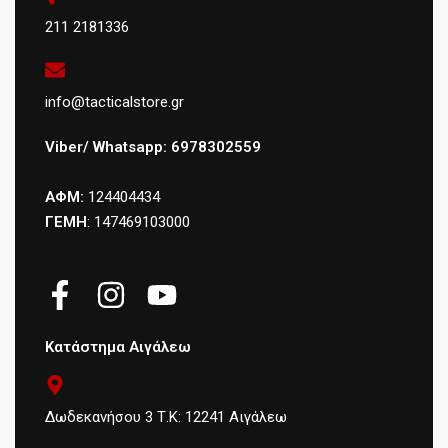
211 2181336
info@tacticalstore.gr
Viber/ Whatsapp: 6978302559
ΑΦΜ:
124404434
ΓΕΜΗ
: 147469103000
Κατάστημα Αιγάλεω
Δωδεκανήσου 3 Τ.Κ: 12241 Αιγάλεω