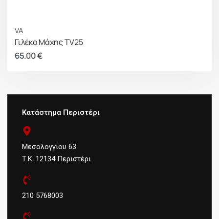
VA
Γιλέκο Μάχης ΤV25
65.00
€
Κατάστημα Περιστέρι
Μεσολογγίου 63
Τ.Κ: 12134 Περιστέρι
210 5768003