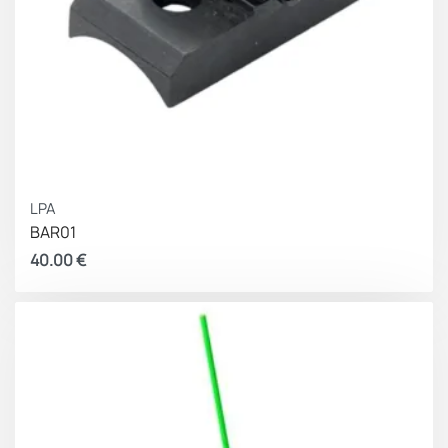
LPA
BAR01
40.00
€