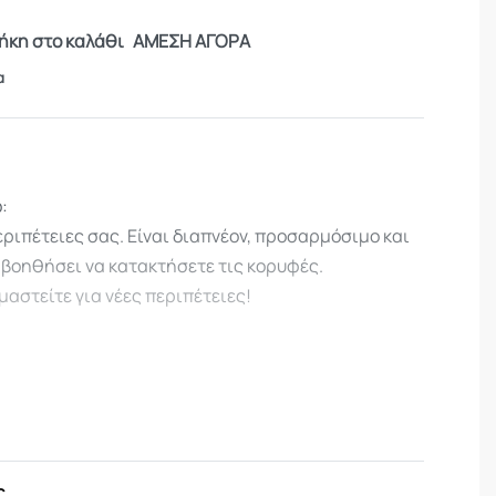
κη στο καλάθι
ΑΜΕΣΗ ΑΓΟΡΑ
α
:
εριπέτειες σας. Είναι διαπνέον, προσαρμόσιμο και
 βοηθήσει να κατακτήσετε τις κορυφές.
μαστείτε για νέες περιπέτειες!
νέον δίχτυ
ς