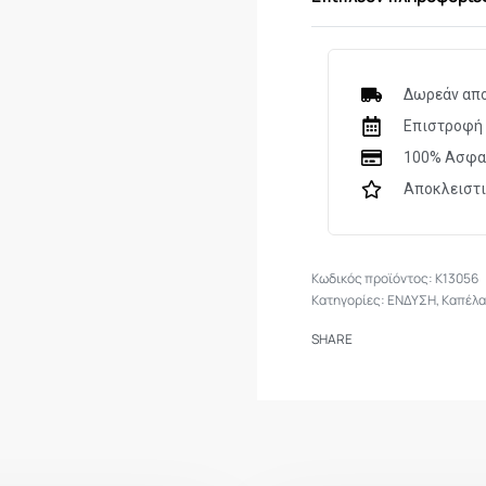
Ιμάντας προσαρμογή
Ένα μέγεθος
Δωρεάν απο
Επιστροφή 
100% Ασφα
Αποκλειστ
K13056
Κατηγορίες:
ΕΝΔΥΣΗ
,
Καπέλ
SHARE