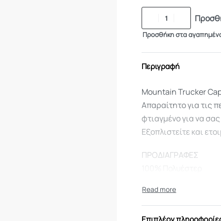
Προσθή
Προσθήκη στα αγαπημέν
Περιγραφή
Mountain Trucker Cap
Απαραίτητο για τις π
φτιαγμένο για να σας
Εξοπλιστείτε και ετοι
ΠΡΟΔΙΑΓΡΑΦΕΣ
100% Πολυέστερ
100% Πολυέστερ αναπ
Σχεδιασμός 5 πάνελ
Γείσο φορμαρισμένο
Επιπλέον πληροφορίε