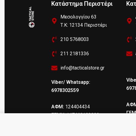
Κατάστημα Περιστέρι
Κα
Μεσολογγίου 63
Τ.Κ: 12134 Περιστέρι
210 5768003
211 2181336
info@tacticalstore.gr
Vibe
Viber/ Whatsapp:
697
6978302559
ΑΦΜ
ΑΦΜ:
124404434
ΓΕΜ
ΓΕΜΗ
: 147469103000
MOUNTAIN BB CAP K13056