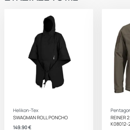
Helikon-Tex
Pentago
SWAGMAN ROLL PONCHO
REINER 2
K08012-
149.90
€