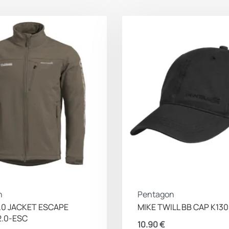
n
Pentagon
.0 JACKET ESCAPE
MIKE TWILL BB CAP K13
2.0-ESC
10.90
€