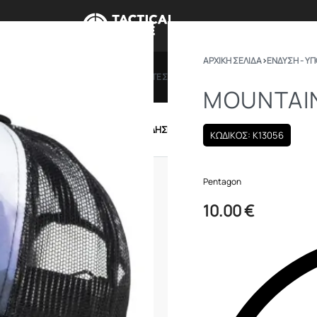
ΑΡΧΙΚΉ ΣΕΛΊΔΑ
›
ΕΝΔΥΣΗ - Υ
ΠΡΟΣΦΟΡΕΣ
ΔΩΡΟΚΑΡΤΕΣ
BRANDS
ΠΟΙΟ
MOUNTAIN
IRSOFT
ΕΝΔΥΣΗ – ΥΠΟΔΗΣΗ
ΕΞΟΠΛΙΣΜΟΣ
ΚΩΔΙΚΟΣ: K13056
Pentagon
10.00
€