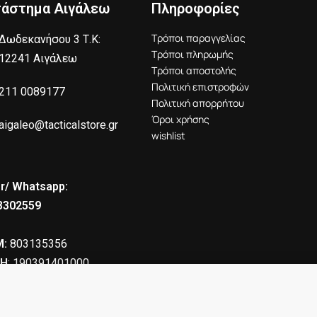
τάστημα Αιγάλεω
Πληροφορίες
Τρόποι παραγγελίας
Δωδεκανήσου 3 Τ.Κ:
Τρόποι πληρωμής
12241 Αιγάλεω
Τρόποι αποστολής
Πολιτική επιστροφών
211 0089177
Πολιτική απορρήτου
Όροι χρήσης
aigaleo@tacticalstore.gr
wishlist
r/ Whatsapp:
8302559
:
803135356
Η
: 190391401000
10.00
€