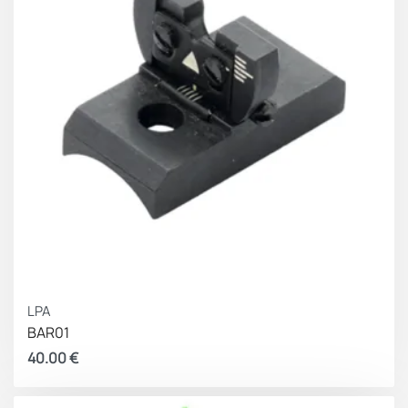
LPA
BAR01
40.00
€