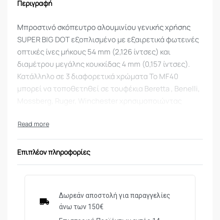
Περιγραφή
Μπροστινό σκόπευτρο αλουμινίου γενικής χρήσης
SUPER BIG DOT εξοπλισμένο με εξαιρετικά φωτεινές
οπτικές ίνες μήκους 54 mm (2,126 ίντσες) και
διαμέτρου μεγάλης κουκκίδας 4 mm (0,157 ίντσες).
Κατάλληλο σε 3 διαφορετικά χρώματα Το MF40
μπορεί να τοποθετηθεί σε τουφέκια Beretta , Benelli,
Mossberg, Ruger, Winchester χρησιμοποιώντας
νήματα 2,6 mm (3-56 ίντσες), 3 mm και 5-40 ίντσες.
Επιπλέον πληροφορίες
Δωρεάν αποστολή για παραγγελίες
άνω των 150€