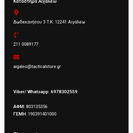
Κατάστημα Αιγάλεω
Δωδεκανήσου 3 Τ.Κ: 12241 Αιγάλεω
211 0089177
aigaleo@tacticalstore.gr
Viber/ Whatsapp: 6978302559
ΑΦΜ:
803135356
ΓΕΜΗ
: 190391401000