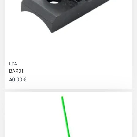
LPA
BAR01
40.00
€