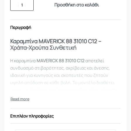
Προσθήκη στο καλάθι
Περιγραφή
Καραμπίνα
MAVERICK 88 31010 C12
–
Χράπα-Χρούπα Συνθετική
Η καραμπίνα
MAVERICK 88 31010 C12
αποτελεί
συνδυασμό στιβαρότητας, ακρίβειας και άνεσης,
ιδανική για κυνηγούς και σκοπευτές που ζητούν
υψηλή απόδοση σε κάθε βολή. Το μοντέλο διαθέτει
μηχανισμό χράπα‑χρούπα και συνθετικό κοντάκι και
πάπια, προσφέροντας σταθερό κράτημα και ευκολία
χειρισμού.
Επιπλέον πληροφορίες
Η κάννη μήκους 71 cm διαθέτει ρίγα εξαεριζόμενη για
βελτιωμένη στόχευση και ένα ενσωματωμένο τσοκ