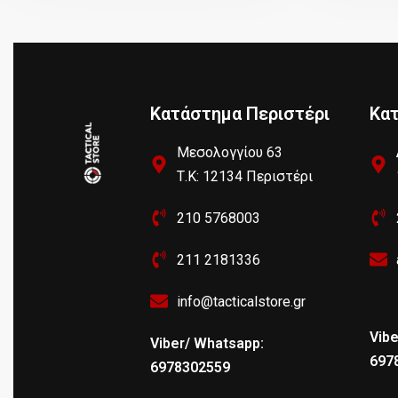
Κατάστημα Περιστέρι
Κα
Μεσολογγίου 63
Τ.Κ: 12134 Περιστέρι
210 5768003
211 2181336
info@tacticalstore.gr
Vibe
Viber/ Whatsapp:
697
6978302559