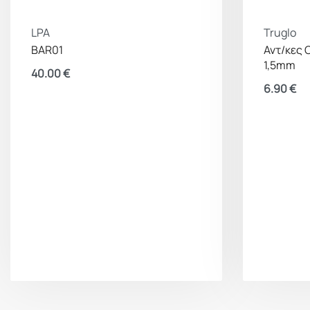
LPA
Truglo
BAR01
Αντ/κες 
1,5mm
40.00
€
6.90
€