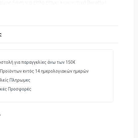
ρίγας 6mm για όπλα όπως: Κυνηγετικά Beretta |
g Gold / A-5 | Winchester SX3
ρίγας 8mm για όπλα όπως: Benelli
ς
στολή για παραγγελίες άνω των 150€
Προϊόντων εντός 14 ημερολογιακών ημερών
λείς Πληρωμες
ικές Προσφορές
4