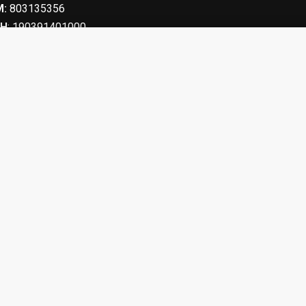
:
803135356
Η
: 190391401000
οπευτικά τριών σημείων 616.00