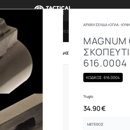
ΑΡΧΙΚΉ ΣΕΛΊΔΑ
›
ΟΠΛΑ - ΚΥΝΗ
ΠΡΟΣΦΟΡΕΣ
ΔΩΡΟΚΑΡΤΕΣ
BRANDS
ΠΟΙΟ
MAGNUM 
ΣΚΟΠΕΥΤΙ
IRSOFT
ΕΝΔΥΣΗ – ΥΠΟΔΗΣΗ
ΕΞΟΠΛΙΣΜΟΣ
616.0004
ΚΩΔΙΚΟΣ: 616.0004
Truglo
34.90
€
ΜΈΓΕΘΟΣ