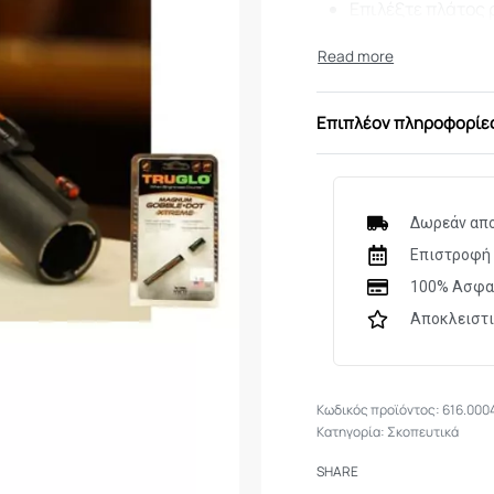
Επιλέξτε πλάτος 
Franchi | Brownin
Επιλέξτε πλάτος 
Επιπλέον πληροφορίε
Δωρεάν απο
Επιστροφή 
100% Ασφα
Αποκλειστ
616.000
Κατηγορία:
Σκοπευτικά
SHARE