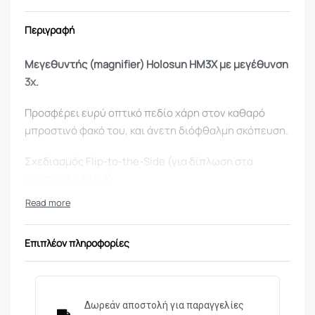
Περιγραφή
Μεγεθυντής (magnifier) Holosun HM3X με μεγέθυνση
3x.
Προσφέρει ευρύ οπτικό πεδίο χάρη στον καθαρό
μπροστινό φακό του, και άνετη διόφθαλμη σκόπευση.
Σχεδιασμός Flip-to-the-Side (για δίπλωση στα
αριστερά ή δεξιά).
Συνδυάζεται με Red Dot ή παρεμφερές σκοπευτικό.
Δέχεται κάθετη και οριζόντια ρύθμιση.
Επιπλέον πληροφορίες
Βάση Picatinny ταχείας απελευθέρωσης.
Πιστοποίηση αδιαβροχοποίησης: IP67.
Δωρεάν αποστολή για παραγγελίες