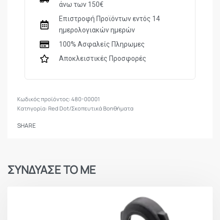
άνω των 150€
Θερμοκρασία λειτουργίας: -30°C έως 60 °C
Επιστροφή Προϊόντων εντός 14
ημερολογιακών ημερών
Θερμοκρασία αποθήκευσης: -40°C έως 70 °C
100% Ασφαλείς Πληρωμες
Διαστάσεις: 39 x 100 x 62 mm
Αποκλειστικές Προσφορές
Βάρος: 304 g
Εγγύηση: 3 έτη
480-00001
Κατηγορία:
Red Dot/Σκοπευτικά Βοηθήματα
SHARE
ΣΥΝΔΥΑΣΕ ΤΟ ΜΕ