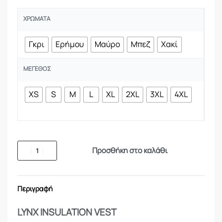
ΧΡΏΜΑΤΑ
Γκρι
Ερήμου
Μαύρο
Μπεζ
Χακί
ΜΈΓΕΘΟΣ
XS
S
M
L
XL
2XL
3XL
4XL
Προσθήκη στο καλάθι
Περιγραφή
LYNX INSULATION VEST