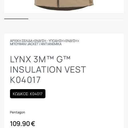
ΑΡΧΙΚΉ ΣΕΛΊΔΑ
›
ΕΝΔΥΣΗ - ΥΠΟΔΗΣΗ
›
ΕΝΔΥΣΗ
›
ΜΠΟΥΦΆΝ/ JACKET / AΝΤΙΑΝΕΜΙΚΆ
LYNX 3M™ G™
INSULATION VEST
K04017
ΚΩΔΙΚΟΣ: K04017
Pentagon
109.90
€