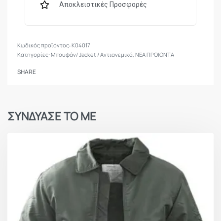
Αποκλειστικές Προσφορές
απέναντι στα στοιχεία της φύσης.
Χαρακτηριστικά Προϊόντος
K04017
Μόνωση 3M® G60
Κατηγορίες:
Μπουφάν/ Jacket / Aντιανεμικά
,
ΝΕΑ ΠΡΟΙΟΝΤΑ
Προσφέρει εξαιρετική θερμομόνωση με
SHARE
βαθμολογία
1.4 CLO
, για υψηλή απόδοση
ζεστασιάς με ελάχιστο βάρος.
Σχεδιασμός χαμηλού προφίλ για layering
ΣΥΝΔΥΑΣΕ ΤΟ ΜΕ
Εφαρμογή χωρίς όγκο, βελτιστοποιημένη ώστε
να φοριέται κάτω από εξωτερικά κελύφη ή plate
carriers.
Ανθεκτικό σε άνεμο και υγρασία εξωτερικό
ύφασμα
Προστατεύει από τα καιρικά φαινόμενα,
διατηρώντας παράλληλα αναπνοή για ενεργές
συνθήκες.