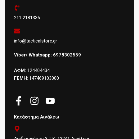
211 2181336
info@tacticalstore.gr
Viber/ Whatsapp: 6978302559
ΑΦΜ:
124404434
ΓΕΜΗ
: 147469103000
Κατάστημα Αιγάλεω
Δωδεκανήσου 3 Τ.Κ: 12241 Αιγάλεω