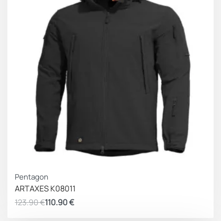
Τεχνικές Προδιαγραφές
Εξωτερικό ύφασμα:
88% Nylon / 12% Elastane –
Ανθεκτικό στην υγρασία, με ελαστικότητα και
αντοχή.
Μόνωση:
3M® G60
Επένδυση:
100% Nylon – Ελαφριά και διαπνέουσα
Φερμουάρ:
YKK® πλήρους μήκους και σε όλες τις
τσέπες
CLO Value:
1.4
ΚΕΡΔΟΣ 13.00 €
Pentagon
Εφαρμογή:
Αθλητική, εφαρμοστή
ARTAXES K08011
123.90
€
110.90
€
Βάρος:
Υπερελαφρύ