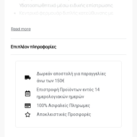
Υδατοαπωθητικό μέσω ειδικής επίστρωσης
Κεντρικό φερμουάρ διπλής κατεύθυνσης με
επιπλέον κάλυψη υφάσματος για προστασία από
τον αέρα
Τριπλοραφές σε όλα τα σημεία πίεσης
Επανασχεδιασμένος γιακάς διπλού τύπου
Επιπλέον πληροφορίες
(ανασηκωμένος ή κλασσικός)
Πιέτες στους ώμους για άνεση στις κινήσεις
Ρυθμιζόμενο φάρδος μέσης για καλύτερη
εφαρμογή
Δωρεάν αποστολή για παραγγελίες
άνω των 150€
Δυο τσέπες στήθους με ελαφριά κλίση για
ευκολότερη πρόσβαση
Επιστροφή Προϊόντων εντός 14
Εύκολο άνοιγμα στις τσέπες με χρατς
ημερολογιακών ημερών
Εργονομικά σχεδιασμένα μανίκια για να
100% Ασφαλείς Πληρωμες
ανασηκώνονται ευκολότερα
Αποκλειστικές Προσφορές
Ρύθμιση φάρδους στα μανίκια
Ενισχυμένοι αγκώνες για προστασία
Χρατς στο στήθος & στα μανίκια για τοποθέτηση