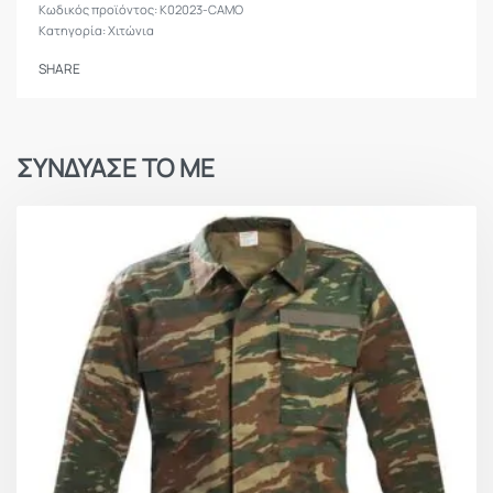
K02023-CAMO
σημάτων
Κατηγορία:
Χιτώνια
Ρυθμιζόμενο άνοιγμα στους καρπούς
SHARE
Οπές στα μανίκια για τοποθέτηση στυλό ή
αξεσουάρ
Διαμόρφωση τσεπών
ΣΥΝΔΥΑΣΕ ΤΟ ΜΕ
2 Xlarge (14*21εκ) τσέπες χεριών με χρατς και
φερμουάρ
2 Large (13*14εκ) τσέπες στήθους με υφασμάτινο
καπάκι
Βάρος
0.65 Kg (Μέγεθος Large)