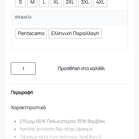
S
M
L
XL
2XL
3XL
4XL
ΧΡΏΜΑΤΑ
Pentacamo
Ελληνική Παραλλαγή
Προσθήκη στο καλάθι
Περιγραφή
Χαρακτηριστικά
215γρμ 65% Πολυεστέρας 35% Βαμβάκι
Υψηλής αντοχής Rip-stop ύφασμα
Ύφασμα κατά των σκληρών λεκέδων &