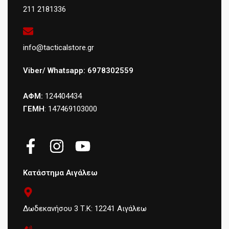
211 2181336
info@tacticalstore.gr
Viber/ Whatsapp: 6978302559
ΑΦΜ:
124404434
ΓΕΜΗ
: 147469103000
Κατάστημα Αιγάλεω
Δωδεκανήσου 3 Τ.Κ: 12241 Αιγάλεω