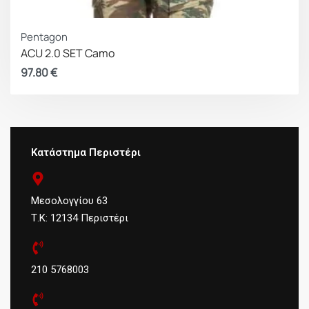
Pentagon
ACU 2.0 SET Camo
97.80
€
Κατάστημα Περιστέρι
Μεσολογγίου 63
Τ.Κ: 12134 Περιστέρι
210 5768003