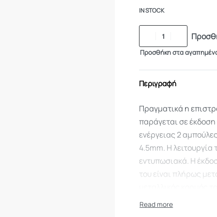
IN STOCK
Προσθή
Προσθήκη στα αγαπημέν
Περιγραφή
Πραγματικά η επιστρ
παράγεται σε έκδοση
ενέργειας 2 αμπούλε
4.5mm. Η λειτουργία 
εντυπωσιακά. Η έκδοσ
του είναι πλήρως μετ
μεταλλικός κορμός το
προσδίδοντας σε μεγ
1940.