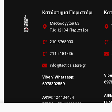
Κατάστημα Περιστέρι
Κα
Μεσολογγίου 63
Τ.Κ: 12134 Περιστέρι
210 5768003
211 2181336
info@tacticalstore.gr
Vibe
Viber/ Whatsapp:
697
6978302559
ΑΦΜ
ΑΦΜ:
124404434
ΓΕΜ
ΓΕΜΗ
: 147469103000