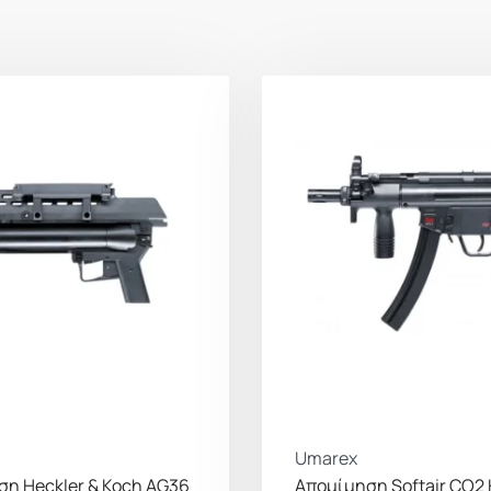
Βάρος
Σκανδάλη
Umarex
η Heckler & Koch AG36
Απομίμηση Softair CO2