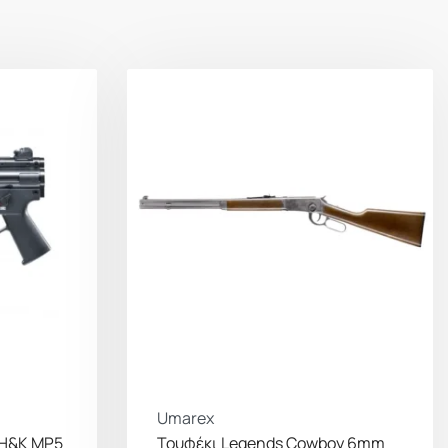
3503γρ
Μονής Ενέργειας
Umarex
 H&K MP5
Τουφέκι Legends Cowboy 6mm