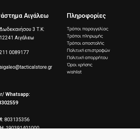
τάστημα Αιγάλεω
Πληροφορίες
Τρόποι παραγγελίας
Δωδεκανήσου 3 Τ.Κ:
Τρόποι πληρωμής
12241 Αιγάλεω
Τρόποι αποστολής
Πολιτική επιστροφών
211 0089177
Πολιτική απορρήτου
Όροι χρήσης
aigaleo@tacticalstore.gr
wishlist
r/ Whatsapp:
8302559
:
803135356
Η
: 190391401000