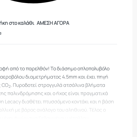
κη στο καλάθι
ΑΜΕΣΗ ΑΓΟΡΑ
α
οφή από το παρελθόν! Το διάσημο οπλοπολυβόλο
 αεροβόλου διαμετρήματος 4.5mm και έχει πηγή
ς CO
. Πυροδοτεί στρογγυλά ατσάλινα βλήματα
2
της παλινδρόμησης και ο ήχος είναι πραγματικά
η Lecacy διαθέτει πτυσσόμενο κοντάκι και η βάση
αλλική με βάρος ανάλογο του αληθινού. Τέλος ο
υ έχει φινίρισμα ξεβαμμένου μέταλλου
άλη λεπτομέρια το αυθεντικό παρουσιαστικό του