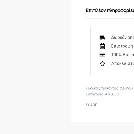
Επιπλέον πληροφορίε
Τεχνικά Χαρακτηρι
Διαμέτρημα
Δωρεάν απο
Επιστροφή 
Χωρητικότητα Γεμι
100% Ασφα
Πηγή Ενέργειας
Αποκλειστ
Ολικό μήκος
Ασφάλεια
2.6390X
Κατηγορία:
AIRSOFT
Ενέργεια
SHARE
Ταχύτητα
Σκοπευτικά