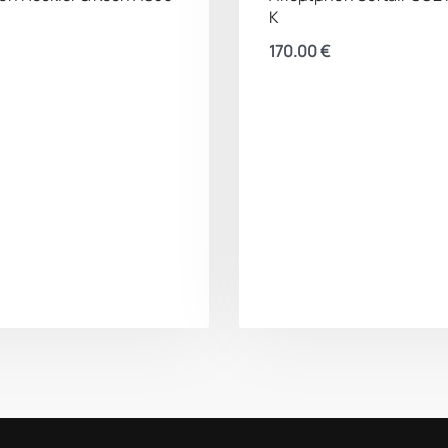
K
170.00
€