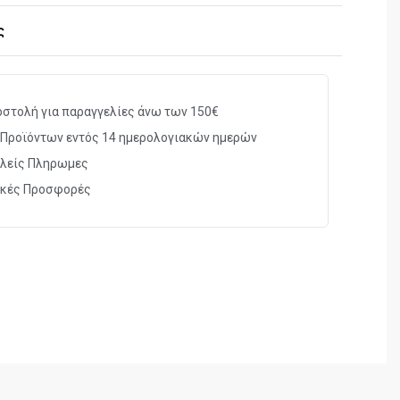
ς
στικά
6mm (.177) BBs
στολή για παραγγελίες άνω των 150€
Προϊόντων εντός 14 ημερολογιακών ημερών
στήρα
40 βολές
λείς Πληρωμες
2 Αμπούλες Co
12gr
2
ικές Προσφορές
830χιλ.
Χειροκίνητη
1.6 Joule
125m/sec
Ρυθμιζόμενο Κλισιοσκόπιο