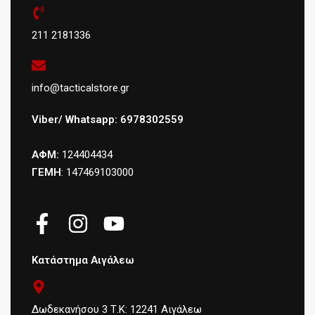
211 2181336
info@tacticalstore.gr
Viber/ Whatsapp: 6978302559
ΑΦΜ:
124404434
ΓΕΜΗ
: 147469103000
Κατάστημα Αιγάλεω
Δωδεκανήσου 3 Τ.Κ: 12241 Αιγάλεω