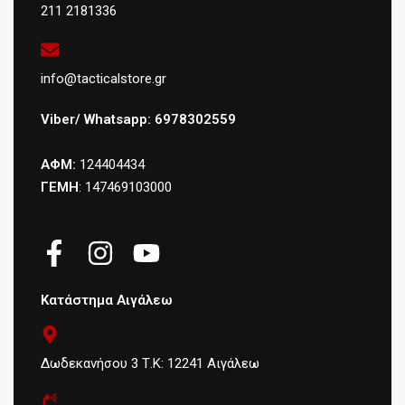
211 2181336
info@tacticalstore.gr
Viber/ Whatsapp: 6978302559
ΑΦΜ:
124404434
ΓΕΜΗ
: 147469103000
Κατάστημα Αιγάλεω
Δωδεκανήσου 3 Τ.Κ: 12241 Αιγάλεω