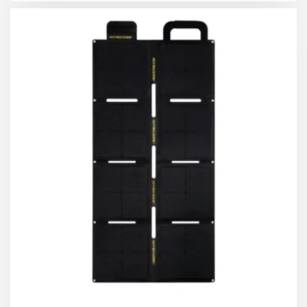
Η εργονομική λαβή εξασφαλίζει εύκολο και άνετο
κράτημα.
08. Δραστηριότητες στην εξοχή.
Απολαύστε απεριόριστη ισχύ εκτός δικτύου και εν
κινήσει !
09. Περιπέτειες οδικών ταξιδιών.
Τροφοδοτήστε το ταξίδι σας ενώ είστε εν κινήσει.
10.
Τεχνικά στοιχεία
Διαστάσεις ξεδιπλωμένο: 58cm x 143cm x 2,5cm
Διαστάσεις διπλωμένο: 29cm x 34cm x 7cm
Βάρος: 2,1 κιλά
Αριθμός πάνελ: 8
Απόδοση κυψελών: 24%
Ρεύμα λειτουργίας: Παροχή DC 5.4A
Τάση λειτουργίας: Παροχή DC 18V (Max)