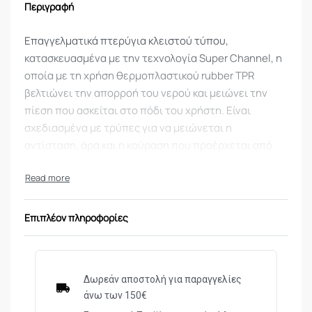
Περιγραφή
Επαγγελματικά πτερύγια κλειστού τύπου,
κατασκευασμένα με την τεχνολογία Super Channel, η
οποία με τη χρήση θερμοπλαστικού rubber TPR
βελτιώνει την απορροή του νερού και μειώνει την
πίεση που ασκείται στο πόδι του χρήστη. Είναι
σχεδιασμένα με τρύπες για να μειώνεται η
αντίσταση, άρα και η κούραση που προέρχεται από
την κίνηση, ενώ ταυτόχρονα το σχήμα τους
μεγιστοποιεί την ώθηση.
XAPAKTHPIΣTIKA:
Επιπλέον πληροφορίες
Τεχνολογία Super Channel
Σχεδιασμός που βελτιώνει την ώθηση
Μεγέθη: XS/38-39, S/40-41, M/42-43
Δωρεάν αποστολή για παραγγελίες
άνω των 150€