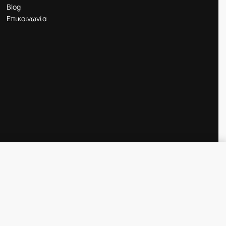
Blog
Επικοινωνία
79.90
€
71.90
€
SELECT OPTIONS