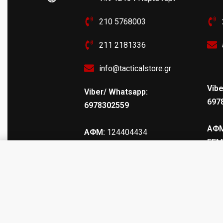
210 5768003
211 2181336
info@tacticalstore.gr
Vibe
Viber/ Whatsapp:
697
6978302559
ΑΦΜ
ΑΦΜ:
124404434
ΓΕΜ
ΓΕΜΗ
: 147469103000
HYBRID 2.0 STR BOOTS K15038-2