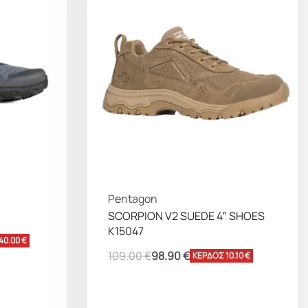
Pentagon
SCORPION V2 SUEDE 4″ SHOES
K15047
40.00 €
109.00
€
98.90
€
ΚΕΡΔΟΣ 10.10 €