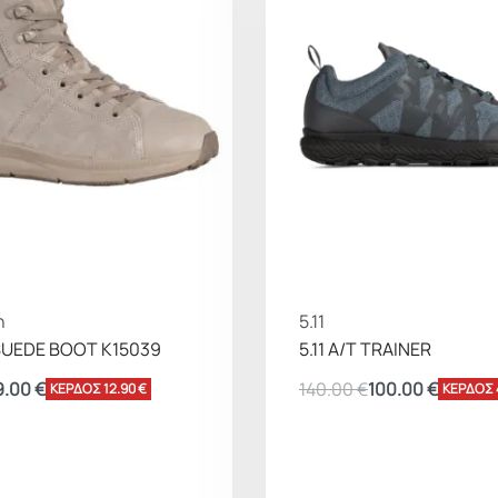
n
5.11
SUEDE BOOT K15039
5.11 A/T TRAINER
9.00
€
140.00
€
100.00
€
ΚΕΡΔΟΣ 12.90 €
ΚΕΡΔΟΣ 