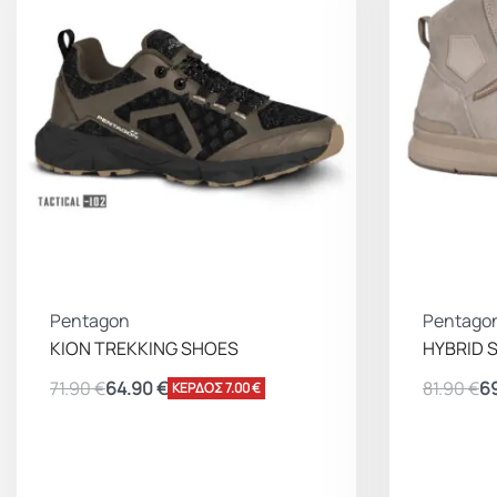
Pentagon
Pentago
KION TREKKING SHOES
HYBRID 
71.90
€
64.90
€
81.90
€
6
ΚΕΡΔΟΣ 7.00 €