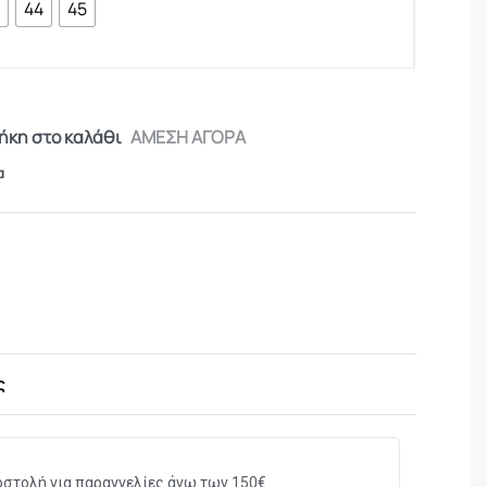
3
44
45
κη στο καλάθι
ΑΜΕΣΗ ΑΓΟΡΑ
α
ς
στολή για παραγγελίες άνω των 150€