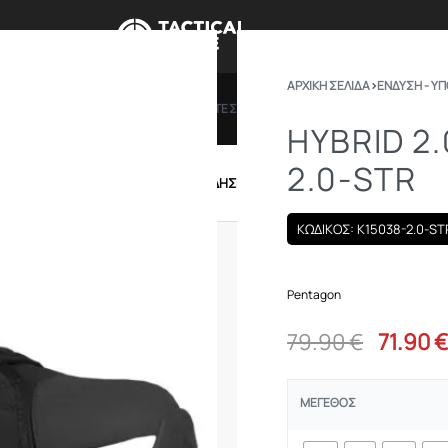
ΑΡΧΙΚΉ ΣΕΛΊΔΑ
›
ΕΝΔΥΣΗ - Υ
ΠΡΟΣΦΟΡΕΣ
ΔΩΡΟΚΑΡΤΕΣ
BRANDS
ΠΟΙΟ
HYBRID 2
2.0-STR
IRSOFT
ΕΝΔΥΣΗ – ΥΠΟΔΗΣΗ
ΕΞΟΠΛΙΣΜΟΣ
ΚΩΔΙΚΟΣ: K15038-2.0-ST
Pentagon
79.90
€
71.90
ΜΈΓΕΘΟΣ