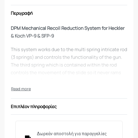
Περιγραφή
DPM Mechanical Recoil Reduction System for Heckler
& Koch VP-9 & SFP-9
This system works due to the multi spring intricate rod
(3 springs) and controls the functionality of the gun.
The third spring which is contained within the rod
controls the movement of the slide so it never rams
on the frame. Also 2 separate external springs are
included with the system. The springs are different in
length with the longest being heaviest when the slide
is on the battery, so the shooter can fine-tune the
Επιπλέον πληροφορίες
weapon for his/hers personal standards.
Power Rates
Δωρεάν αποστολή για παραγγελίες