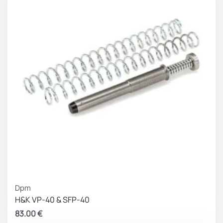
Lifetime Warranty.
Made in Greece – EU.
Dpm
H&K VP-40 & SFP-40
83.00
€