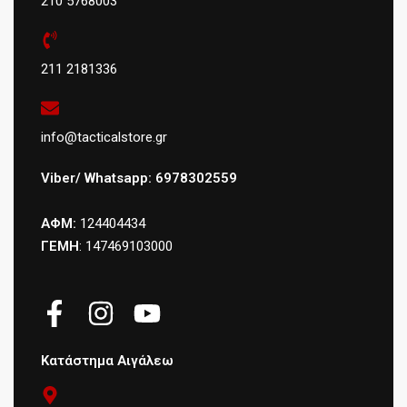
210 5768003
211 2181336
info@tacticalstore.gr
Viber/ Whatsapp: 6978302559
ΑΦΜ:
124404434
ΓΕΜΗ
: 147469103000
Κατάστημα Αιγάλεω