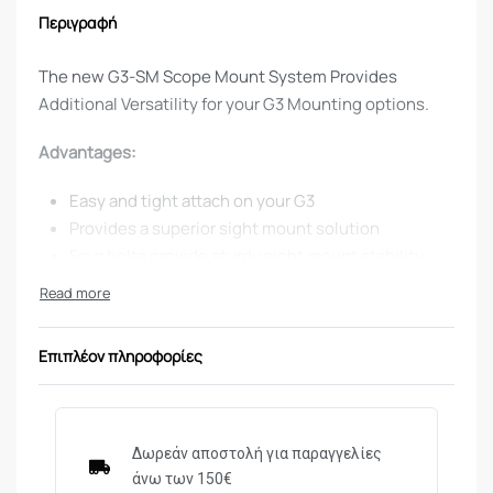
Περιγραφή
The new G3-SM Scope Mount System Provides
Additional Versatility for your G3 Mounting options.
Advantages:
Easy and tight attach on your G3
Provides a superior sight mount solution
Four bolts provide sturdy sight mount stability
MIL-STD 1913 Picatinny rail
Manufactured from 6061 T6 Aluminum
No gunsmith required
Επιπλέον πληροφορίες
Compatibility: H&K: G3, 33.
Δωρεάν αποστολή για παραγγελίες
άνω των 150€