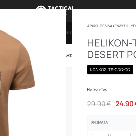
ΑΡΧΙΚΉ ΣΕΛΊΔΑ
›
ΕΝΔΥΣΗ - Υ
ΠΡΟΣΦΟΡΕΣ
ΔΩΡΟΚΑΡΤΕΣ
BRANDS
ΠΟΙΟ
HELIKON-
DESERT 
IRSOFT
ΕΝΔΥΣΗ – ΥΠΟΔΗΣΗ
ΕΞΟΠΛΙΣΜΟΣ
ΚΩΔΙΚΟΣ: TS-CDO-CO
Helikon-Tex
29.90
€
24.90
ΧΡΏΜΑΤΑ