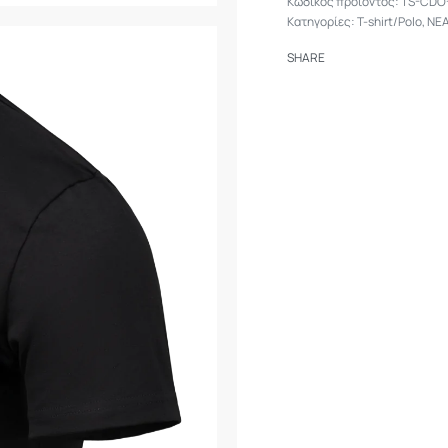
TS-CDO
Ύφασμα βάρους 1
Κατηγορίες:
T-shirt/Polo
,
ΝΕ
Ιδανικό για καθη
Product Line: Mor
SHARE
Φύλο: Ανδρικό
Επιπλέον χαρακτη
Βάρος: 188 g
SKU: TS-CDO-CO
Οδηγίες Φροντ
Πλύσιμο έως 30°
Να μην χρησιμοπο
Να μην στεγνώνει
Να μην γίνεται σ
Σιδέρωμα έως 11