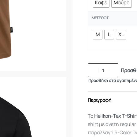
Καφέ
Μαύρο
ΜΈΓΕΘΟΣ
M
L
XL
Προσθή
Προσθήκη στα αγαπημέν
Περιγραφή
Το
Helikon-Tex T-Shir
shirt με άνετη regul
παραλλαγή 6-Color De