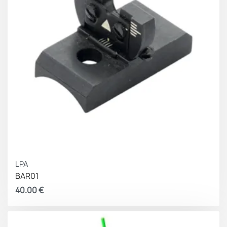
LPA
BAR01
40.00
€