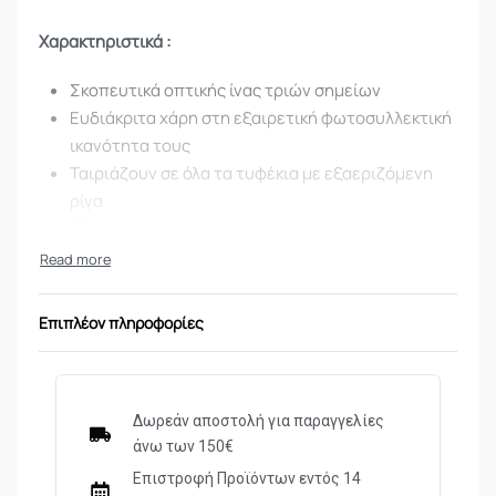
Χαρακτηριστικά :
Σκοπευτικά οπτικής ίνας τριών σημείων
Ευδιάκριτα χάρη στη εξαιρετική φωτοσυλλεκτική
ικανότητα τους
Ταιριάζουν σε όλα τα τυφέκια με εξαεριζόμενη
ρίγα
Εξαιρετικά χαμηλού προφίλ – Δεν αλλάζει τον
τρόπο σκόπευσης
Διάμετρος οπτικής ίνας εμπρόσθιου
σκοπευτικού 3χιλ.
Επιπλέον πληροφορίες
Διάμετρος οπτικής ίνας πίσω σκοπευτικού 1 χιλ.
Εγκεκριμένο από το Αμερικάνικο National Wild
Turkey Federation
Δωρεάν αποστολή για παραγγελίες
άνω των 150€
Επιστροφή Προϊόντων εντός 14