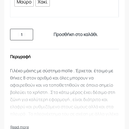
Μαύρο
Χακί
Προσθήκη στο καλάθι
Περιγραφή
Γιλέκο μάχης με σύστημα molle . Έρχεται έτοιμο με
θήκες 8 στον αριθμό και όλες μπορουν να
αφαιρεθούν και να τοποθετηθούν σε όποιο σημείο
βολεύει το χρήστη . Στο κάτω μέρος έχει δέσιμο στη
ζώνη για καλύτερη εφαρμογή , είναι διάτριτο και
ελαφρύ και ρυθμιζόμενο στους ώμους αλλά και στα
πλευρά . Το πλεονέκτημα του σε σχέση με άλλα γιλέκα
ειναι οτι λόγο του ότι οι θήκες δεν ειναι ραφτές
μπορείτε να χρησιμοποιήσετε και οποιαδήποτε άλλη