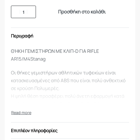
Προσθήκη στο καλάθι
Περιγραφή
ΘΉΚΗ ΓΕΜΙΣΤΉΡΩΝ ΜΕ ΚΛΙΠ-D ΓΙΑ RIFLE
AR15/M4Stanag
Οι θήκες γεμιστήρων αθλητικών τυφεκίων είναι
κατασκευασμένες από ABS που είναι πολύ ανθεκτικό
σε κρούση Πολυμερές.
Η ψηλή θέση προσφέρει πολύ άνετη εφαρμογή κατά
τη διάρκεια και την όρθια θέση. Ρυθμιζόμενη
συγκράτηση με τέσσερις βίδες και στις δύο πλευρές
της θήκης συγκρατούν το γεμιστήρα σταθερά στη
θέση του.
Επιπλέον πληροφορίες