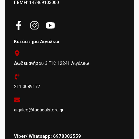
ΓΕΜΗ
: 147469103000
Κατάστημα Αιγάλεω
Δωδεκανήσου 3 Τ.Κ: 12241 Αιγάλεω
211 0089177
aigaleo@tacticalstore.gr
Viber/ Whatsapp: 6978302559