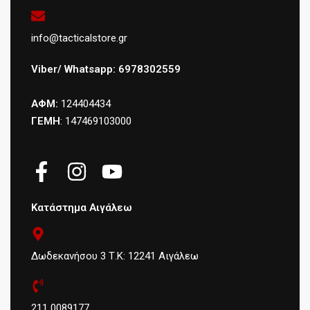
info@tacticalstore.gr
Viber/ Whatsapp: 6978302559
ΑΦΜ:
124404434
ΓΕΜΗ
: 147469103000
Κατάστημα Αιγάλεω
Δωδεκανήσου 3 Τ.Κ: 12241 Αιγάλεω
211 0089177