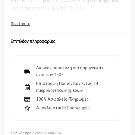
Διατίθεται σε εκδόσεις κανονικής περιστροφής και
γρήγορης απελευθέρωσης (Clip D).
Ειδικά Σχεδιασμένο για μακρά PCC mags.
Παρέχει ταχύτητα, άνεση και εξαιρετική συγκράτηση
Επιπλέον πληροφορίες
Δωρεάν αποστολή για παραγγελίες
άνω των 150€
Επιστροφή Προϊόντων εντός 14
ημερολογιακών ημερών
100% Ασφαλείς Πληρωμες
Αποκλειστικές Προσφορές
SGMAGPCC