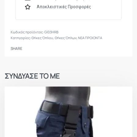
Αποκλειστικές Προσφορές
GI03HRB
Κατηγορίες:
Θήκες Όπλου
,
Θήκες Όπλων
,
ΝΕΑ ΠΡΟΙΟΝΤΑ
SHARE
ΣΥΝΔΥΑΣΕ ΤΟ ΜΕ