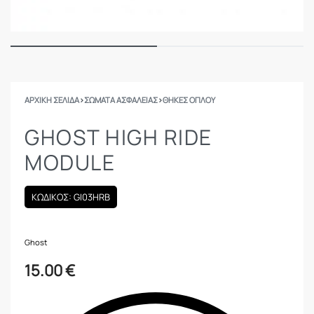
ΑΡΧΙΚΉ ΣΕΛΊΔΑ
›
ΣΩΜΑΤΑ ΑΣΦΑΛΕΙΑΣ
›
ΘΉΚΕΣ ΌΠΛΟΥ
GHOST HIGH RIDE
MODULE
ΚΩΔΙΚΟΣ: GI03HRB
Ghost
15.00
€