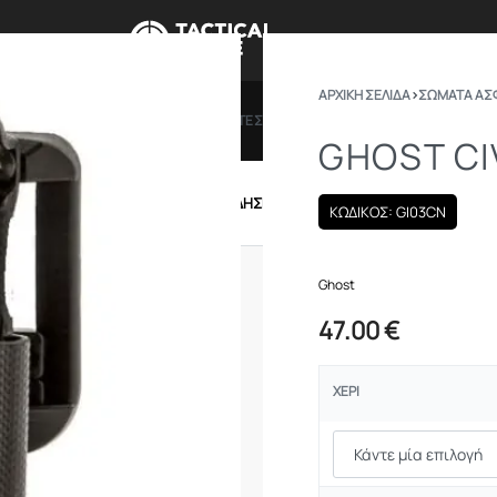
ΑΡΧΙΚΉ ΣΕΛΊΔΑ
›
ΣΩΜΑΤΑ ΑΣ
ΠΡΟΣΦΟΡΕΣ
ΔΩΡΟΚΑΡΤΕΣ
BRANDS
ΠΟΙΟ
GHOST CI
IRSOFT
ΕΝΔΥΣΗ – ΥΠΟΔΗΣΗ
ΕΞΟΠΛΙΣΜΟΣ
ΚΩΔΙΚΟΣ: GI03CN
Ghost
47.00
€
ΧΈΡΙ