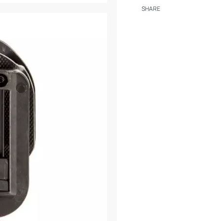
– BUL M5
SHARE
– STI / SVI
– S&W MP9/40
– WP99