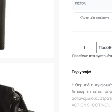
ΠΙΣΤΌΛΙ
Προσθή
Προσθήκη στα αγαπημέν
Περιγραφή
Η θερμοδιαμορφωμέν
διαχωριστικό και μέγ
αστυνομικούς, στρατι
ACTION SHOOTING).