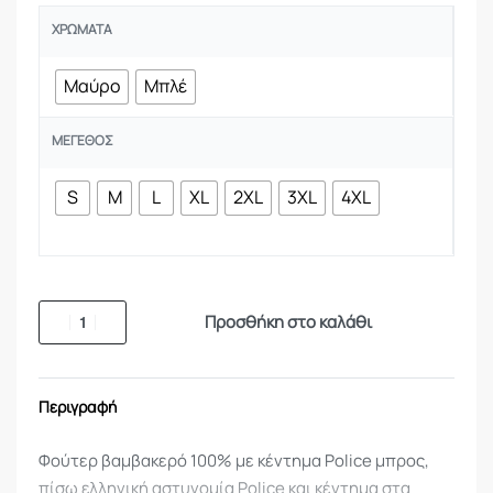
ΧΡΏΜΑΤΑ
Μαύρο
Μπλέ
ΜΈΓΕΘΟΣ
S
M
L
XL
2XL
3XL
4XL
Προσθήκη στο καλάθι
Περιγραφή
Φούτερ βαμβακερό 100% με κέντημα Police μπρος,
πίσω ελληνική αστυνομία Police και κέντημα στα