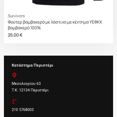
Survivors
Φούτερ βαμβακερό με λάστιχο με κέντημα ΥΕΦΚΚ
βαμβακερό 100%
25.00
€
Κατάστημα Περιστέρι
Μεσολογγίου 63
Τ.Κ: 12134 Περιστέρι
210 5768003