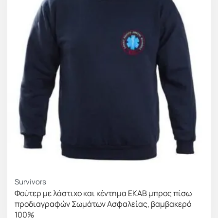
Survivors
Φούτερ με λάστιχο και κέντημα ΕΚΑΒ μπρος πίσω
προδιαγραφών Σωμάτων Ασφαλείας, βαμβακερό
100%