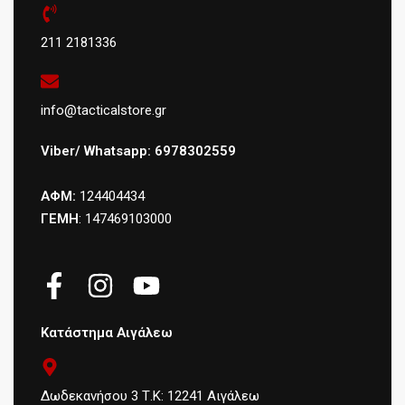
211 2181336
info@tacticalstore.gr
Viber/ Whatsapp: 6978302559
ΑΦΜ:
124404434
ΓΕΜΗ
: 147469103000
Κατάστημα Αιγάλεω
Δωδεκανήσου 3 Τ.Κ: 12241 Αιγάλεω