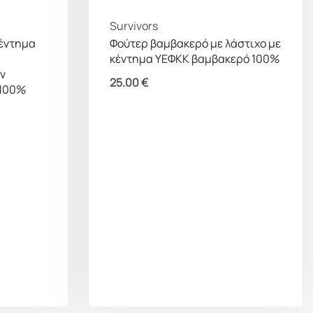
Survivors
κέντημα
Φούτερ βαμβακερό με λάστιχο με
κέντημα ΥΕΦΚΚ βαμβακερό 100%
ν
25.00
€
 100%