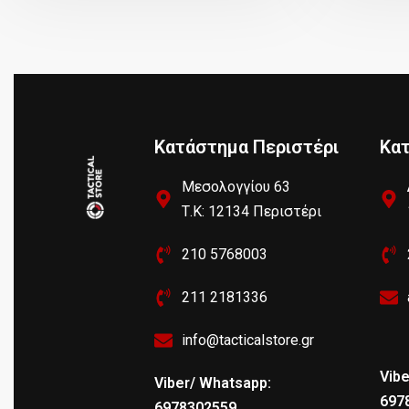
Κατάστημα Περιστέρι
Κα
Μεσολογγίου 63
Τ.Κ: 12134 Περιστέρι
210 5768003
211 2181336
info@tacticalstore.gr
Vibe
Viber/ Whatsapp:
697
6978302559