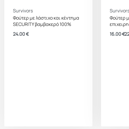
Survivors
Survivor
Φούτερ με λάστιχο και κέντημα
Φούτερ μ
SECURITY βαμβακερό 100%
επιχειρ
24.00
€
16.00
€
2