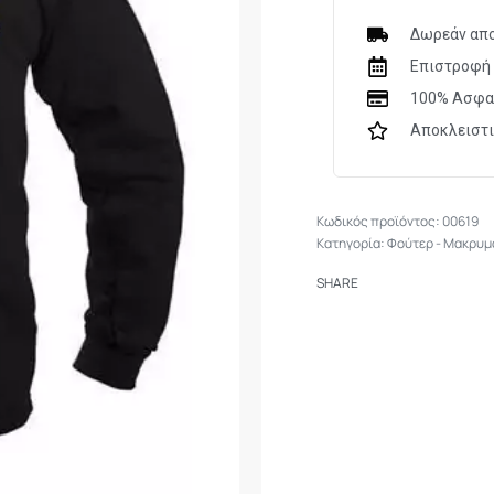
Δωρεάν απο
Επιστροφή 
100% Ασφα
Αποκλειστ
00619
Κατηγορία:
Φούτερ - Μακρυμ
SHARE