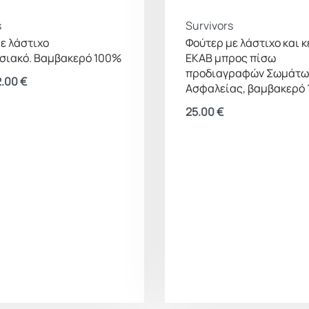
s
Survivors
ε λάστιχο
Φούτερ με λάστιχο και 
ησιακό. Βαμβακερό 100%
ΕΚΑΒ μπρος πίσω
προδιαγραφών Σωμάτω
2.00
€
Ασφαλείας, βαμβακερό
25.00
€