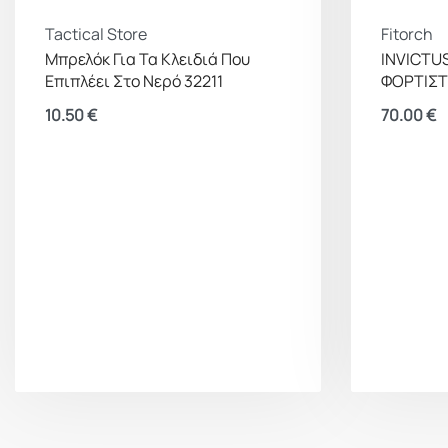
Tactical Store
Fitorch
Μπρελόκ Για Τα Κλειδιά Που
INVICTU
Επιπλέει Στο Νερό 32211
ΦΟΡΤΙΣΤ
10.50
€
70.00
€