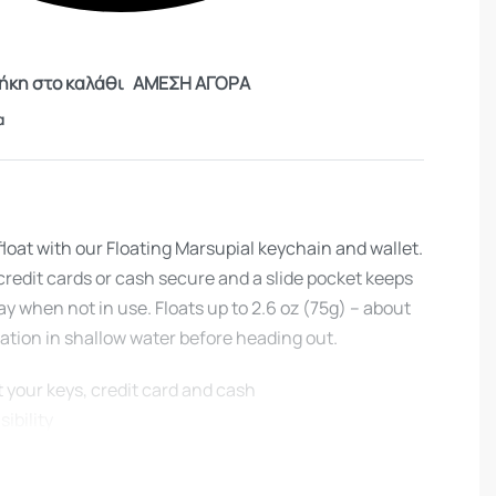
κη στο καλάθι
ΑΜΕΣΗ ΑΓΟΡΑ
α
loat with our Floating Marsupial keychain and wallet.
 credit cards or cash secure and a slide pocket keeps
ay when not in use. Floats up to 2.6 oz (75g) – about
otation in shallow water before heading out.
at your keys, credit card and cash
sibility
oz (75g)
llow water