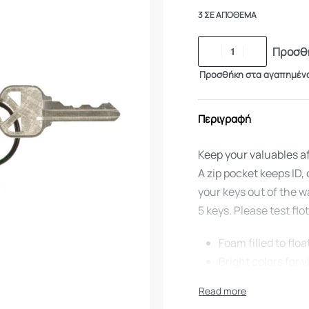
3 ΣΕ ΑΠΌΘΕΜΑ
Προσθή
Προσθήκη στα αγαπημέν
Περιγραφή
Keep your valuables af
A zip pocket keeps ID,
your keys out of the w
5 keys. Please test fl
Foam filled to flo
Bright colors for vi
Floats 5 keys, 2.6 
Please test in sha