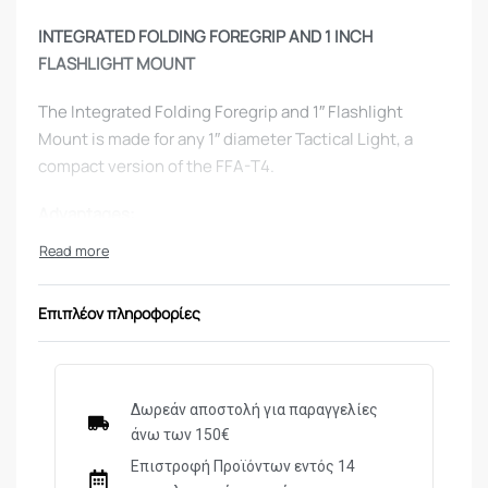
INTEGRATED FOLDING FOREGRIP AND 1 INCH
FLASHLIGHT MOUNT
The Integrated Folding Foregrip and 1″ Flashlight
Mount is made for any 1″ diameter Tactical Light, a
compact version of the FFA-T4.
Advantages:
Enhances Overall Weapon Control and Versatility
Transforms from a Horizontal to Vertical Grip for
Επιπλέον πληροφορίες
Versatile Tactical Maneuvers
Quick Release Tactical Light Removal
When in Horizontal Position,Push the Grip Open
and It Locks in the Vertical Position.Press Release
Δωρεάν αποστολή για παραγγελίες
Button to Fold Back
άνω των 150€
Unique Design Locks the Hand in for an Extremely
Επιστροφή Προϊόντων εντός 14
Secure Grip