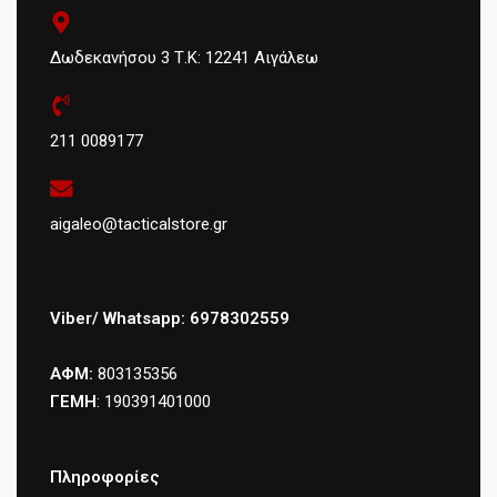
Δωδεκανήσου 3 Τ.Κ: 12241 Αιγάλεω
211 0089177
aigaleo@tacticalstore.gr
Viber/ Whatsapp: 6978302559
ΑΦΜ:
803135356
ΓΕΜΗ
: 190391401000
Πληροφορίες