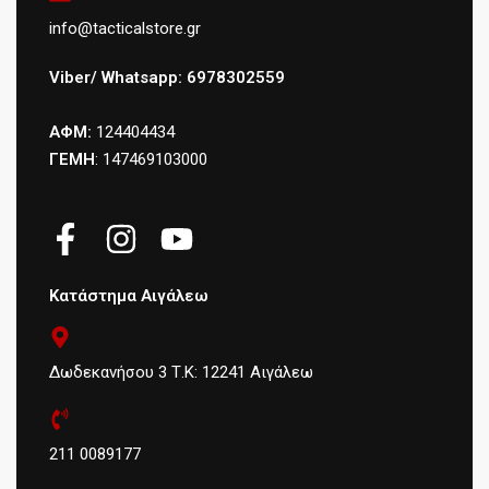
info@tacticalstore.gr
Viber/ Whatsapp: 6978302559
ΑΦΜ:
124404434
ΓΕΜΗ
: 147469103000
Κατάστημα Αιγάλεω
Δωδεκανήσου 3 Τ.Κ: 12241 Αιγάλεω
211 0089177