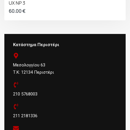
UX NP 3
60.00
€
Κατάστημα Περιστέρι
Μεσολογγίου 63
Τ.Κ: 12134 Περιστέρι
210 5768003
211 2181336